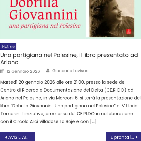
Notizie
Una partigiana nel Polesine, il libro presentato ad
Ariano
Giancarlo Lovisari
12 Gennaio 2026
Martedì 20 gennaio 2026 alle ore 21.00, presso la sede del
Centro di Ricerca e Documentazione del Delta (CE.RI.DO) ad
Ariano nel Polesine, in via Marconi 6, si terrà la presentazione del
libro “Dobrilla Giovannini. Una partigiana nel Polesine” di Vittorio
Tomasin. L’iniziativa, promossa dal CE.RI.DO in collaborazione
con il Circolo Arci Villadose La Boje e con […]
AVIS E AIDO ROVIGO, FESTA DEI DONATORI IL 28 OTTOBRE A SAN BORTOLO
È pronta la festa per i 100 anni del Liceo Scientifico Paleocapa