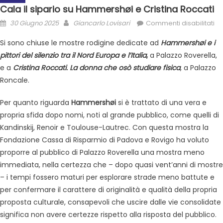
Cala il sipario su Hammershøi e Cristina Roccati
30 Giugno 2025
Giancarlo Lovisari
Commenti disabilitati
Si sono chiuse le mostre rodigine dedicate ad
Hammershøi e i
pittori del silenzio tra il Nord Europa e l’Italia
,
a Palazzo Roverella,
e a
Cristina Roccati. La donna che osò studiare fisica
, a Palazzo
Roncale.
Per quanto riguarda
Hammershøi
si è trattato di una vera e
propria sfida dopo nomi, noti al grande pubblico, come quelli di
Kandinskij, Renoir e Toulouse-Lautrec. Con questa mostra la
Fondazione Cassa di Risparmio di Padova e Rovigo ha voluto
proporre al pubblico di Palazzo Roverella una mostra meno
immediata, nella certezza che – dopo quasi vent’anni di mostre
– i tempi fossero maturi per esplorare strade meno battute e
per confermare il carattere di originalità e qualità della propria
proposta culturale, consapevoli che uscire dalle vie consolidate
significa non avere certezze rispetto alla risposta del pubblico.