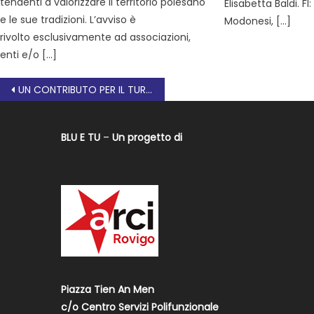
tendenti a valorizzare il territorio polesano
Elisabetta Baldi. F
e le sue tradizioni. L’avviso è
Modonesi, […]
rivolto esclusivamente ad associazioni,
enti e/o […]
UN CONTRIBUTO PER IL TURISMO POLESANO
BLU E TU
–
Un progetto di
Piazza Tien An Men
c/o Centro Servizi Polifunzionale