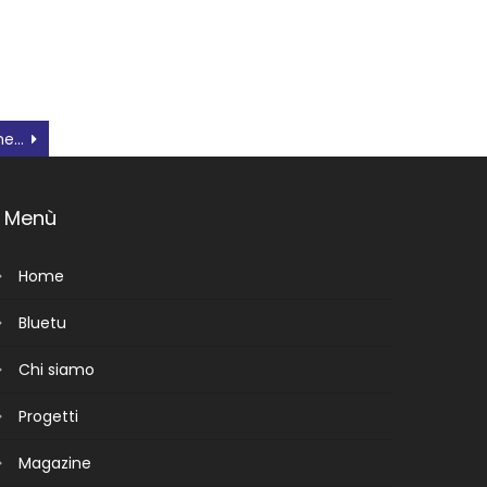
Riuscito lo sciopero dei metalmeccanici a Rovigo
Menù
Home
Bluetu
Chi siamo
Progetti
Magazine