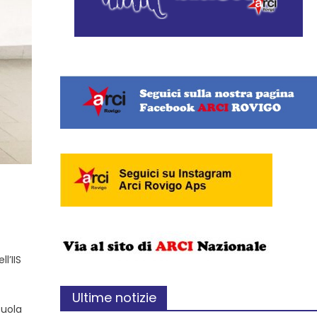
l’IIS
Ultime notizie
cuola