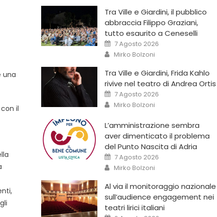
Tra Ville e Giardini, il pubblico
abbraccia Filippo Graziani,
tutto esaurito a Ceneselli
7 Agosto 2026
Mirko Bolzoni
Tra Ville e Giardini, Frida Kahlo
e una
rivive nel teatro di Andrea Ortis
7 Agosto 2026
Mirko Bolzoni
con il
L’amministrazione sembra
aver dimenticato il problema
del Punto Nascita di Adria
lla
7 Agosto 2026
a
Mirko Bolzoni
Al via il monitoraggio nazionale
nti,
sull’audience engagement nei
gli
teatri lirici italiani