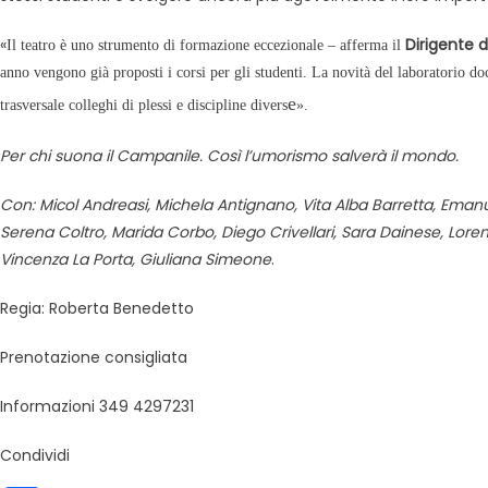
«
Dirigente d
Il teatro è uno strumento di formazione eccezionale – afferma il
anno vengono già proposti i corsi per gli studenti. La novità del laboratorio d
e
trasversale colleghi di plessi e discipline diver
s
».
Per chi suona il Campanile. Così l’umorismo salverà il mondo.
Con: Micol Andreasi, Michela Antignano, Vita Alba Barretta, Emanue
Serena Coltro, Marida Corbo, Diego Crivellari, Sara Dainese, Lor
Vincenza La Porta, Giuliana Simeone
.
Regia: Roberta Benedetto
Prenotazione consigliata
Informazioni 349 4297231
Condividi