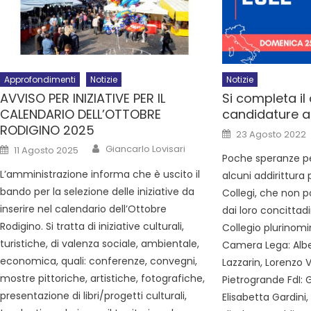
Approfondimenti
Notizie
Notizie
AVVISO PER INIZIATIVE PER IL
Si completa il
CALENDARIO DELL’OTTOBRE
candidature all
RODIGINO 2025
23 Agosto 2022
Giancarlo Lovisari
11 Agosto 2025
Poche speranze per
L’amministrazione informa che è uscito il
alcuni addirittura p
bando per la selezione delle iniziative da
Collegi, che non p
inserire nel calendario dell’Ottobre
dai loro concittadi
Rodigino. Si tratta di iniziative culturali,
Collegio plurinom
turistiche, di valenza sociale, ambientale,
Camera Lega: Albe
economica, quali: conferenze, convegni,
Lazzarin, Lorenzo V
mostre pittoriche, artistiche, fotografiche,
Pietrogrande FdI:
presentazione di libri/progetti culturali,
Elisabetta Gardini