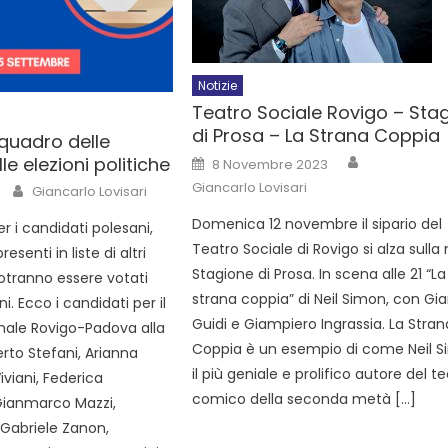
Notizie
Teatro Sociale Rovigo – Sta
di Prosa – La Strana Coppia
 quadro delle
e elezioni politiche
8 Novembre 2023
Giancarlo Lovisari
Giancarlo Lovisari
Domenica 12 novembre il sipario del
 i candidati polesani,
Teatro Sociale di Rovigo si alza sulla
resenti in liste di altri
Stagione di Prosa. In scena alle 21 “La
otranno essere votati
strana coppia” di Neil Simon, con Gi
ni. Ecco i candidati per il
Guidi e Giampiero Ingrassia. La Stran
inale Rovigo-Padova alla
Coppia è un esempio di come Neil S
rto Stefani, Arianna
il più geniale e prolifico autore del t
iviani, Federica
comico della seconda metà […]
 Gianmarco Mazzi,
, Gabriele Zanon,