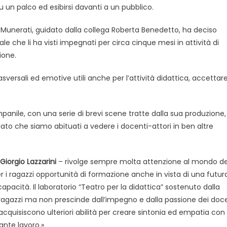
su un palco ed esibirsi davanti a un pubblico.
 Ita Munerati, guidato dalla collega Roberta Benedetto, ha deciso
e che li ha visti impegnati per circa cinque mesi in attività di
ione.
versali ed emotive utili anche per l’attività didattica, accettar
mpanile, con una serie di brevi scene tratte dalla sua produzione, 
dato che siamo abituati a vedere i docenti-attori in ben altre
Giorgio Lazzarini
– rivolge sempre molta attenzione al mondo de
per i ragazzi opportunità di formazione anche in vista di una futur
acità. Il laboratorio “Teatro per la didattica” sostenuto dalla
 ragazzi ma non prescinde dall’impegno e dalla passione dei doce
quisiscono ulteriori abilità per creare sintonia ed empatia con 
ante lavoro.»