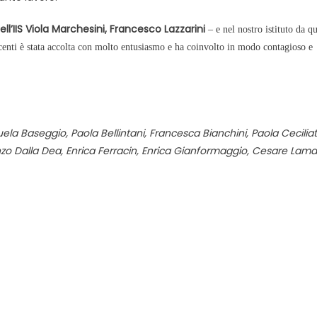
ell’IIS Viola Marchesini, Francesco Lazzarini
– e nel nostro istituto da q
ocenti è stata accolta con molto entusiasmo e ha coinvolto in modo contagioso e
la Baseggio, Paola Bellintani, Francesca Bianchini, Paola Ceciliat
enzo Dalla Dea, Enrica Ferracin, Enrica Gianformaggio, Cesare Lam