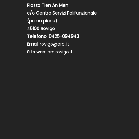
Piazza Tien An Men
c/o Centro Servizi Polifunzionale
(primo piano)
45100 Rovigo
Telefono: 0425-094943
Email
rovigo@arci.it
Sito web:
arcirovigo.it