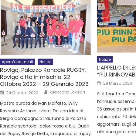
Notizie
Approfondimenti
Notizie
L’APPELLO DI 
Rovigo, Palazzo Roncale RUGBY.
“PIÙ RINNOVABI
Rovigo città in mischia. 22
Ottobre 2022 – 29 Gennaio 2023
29 Marzo 2026
Giancarlo Lovisari
24 Ottobre 2022
Si è tenuta a Cao
l’annuale assemble
Mostra curata da Ivan Malfatto, Willy
35 associazioni in
Roversi e Antonio Liviero. Da una idea di
richiamato 70 dele
Sergio Campagnolo L’autunno di Palazzo
aggiornarsi sugli 
Roncale sventola i colori rosso e blu. Quelli
alla due giorni anc
del Rugby Rovigo Delta, la squadra di rugby