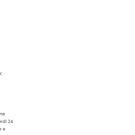
:
ene
rdì 24
e e