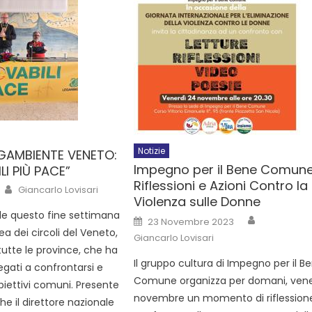
Notizie
LEGAMBIENTE VENETO:
Impegno per il Bene Comune
LI PIÙ PACE”
Riflessioni e Azioni Contro la
Giancarlo Lovisari
Violenza sulle Donne
rle questo fine settimana
23 Novembre 2023
a dei circoli del Veneto,
Giancarlo Lovisari
 tutte le province, che ha
Il gruppo cultura di Impegno per il B
gati a confrontarsi e
Comune organizza per domani, vene
obiettivi comuni. Presente
novembre un momento di riflession
he il direttore nazionale