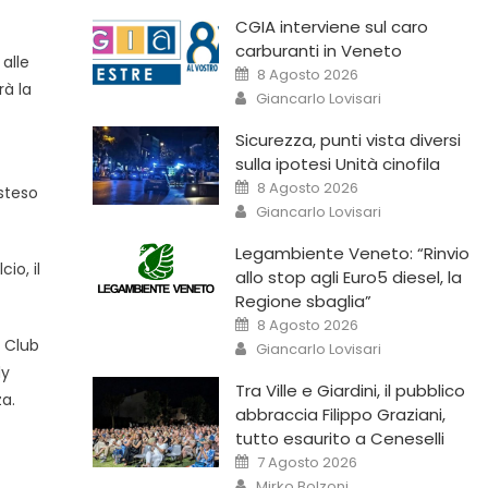
CGIA interviene sul caro
carburanti in Veneto
 alle
8 Agosto 2026
rà la
Giancarlo Lovisari
Sicurezza, punti vista diversi
sulla ipotesi Unità cinofila
8 Agosto 2026
esteso
Giancarlo Lovisari
Legambiente Veneto: “Rinvio
io, il
allo stop agli Euro5 diesel, la
Regione sbaglia”
8 Agosto 2026
g Club
Giancarlo Lovisari
dy
Tra Ville e Giardini, il pubblico
a.
abbraccia Filippo Graziani,
tutto esaurito a Ceneselli
7 Agosto 2026
Mirko Bolzoni