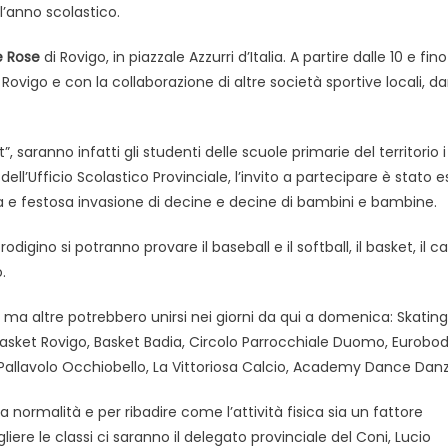
l’anno scolastico.
e Rose
di Rovigo, in piazzale Azzurri d’Italia. A partire dalle 10 e fino
ub Rovigo e con la collaborazione di altre società sportive locali, da
 saranno infatti gli studenti delle scuole primarie del territorio i
ell’Ufficio Scolastico Provinciale, l’invito a partecipare è stato 
eta e festosa invasione di decine e decine di bambini e bambine.
igino si potranno provare il baseball e il softball, il basket, il calc
.
, ma altre potrebbero unirsi nei giorni da qui a domenica: Skatin
Basket Rovigo, Basket Badia, Circolo Parrocchiale Duomo, Eurobo
 Pallavolo Occhiobello, La Vittoriosa Calcio, Academy Dance Danz
a normalità e per ribadire come l’attività fisica sia un fattore
iere le classi ci saranno il delegato provinciale del Coni, Lucio