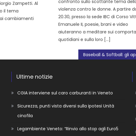
confronto sullo scottante tema dell
orgio Zampetti. Al
violenza contro le donne. A partire da
to il tema
20.30, presso la sede IBC di Corso Vit
 ai cambiamenti
Emanuele II, poesie, brani e video
aiuteranno a meditare sui comport
quotidiani e sulla loro […]
Ultime notizie
CGIA interviene sul caro carburanti in Veneto
Sicurezza, punti vista diversi sulla ipotesi Unità
cinofila
Legambiente Veneto: “Rinvio allo stop agli Euro5