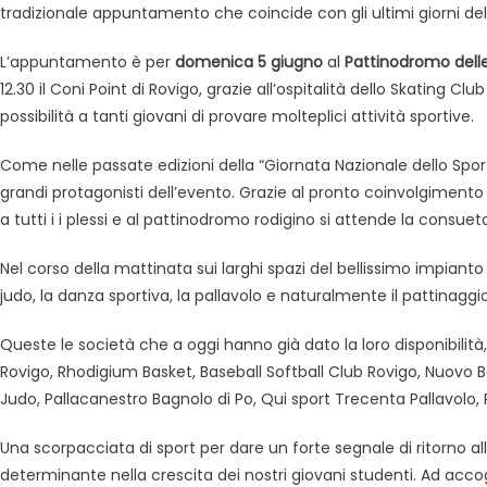
tradizionale appuntamento che coincide con gli ultimi giorni del
L’appuntamento è per
domenica 5 giugno
al
Pattinodromo dell
12.30 il Coni Point di Rovigo, grazie all’ospitalità dello Skating Cl
possibilità a tanti giovani di provare molteplici attività sportive.
Come nelle passate edizioni della “Giornata Nazionale dello Sport”,
grandi protagonisti dell’evento. Grazie al pronto coinvolgimento d
a tutti i i plessi e al pattinodromo rodigino si attende la consu
Nel corso della mattinata sui larghi spazi del bellissimo impianto rod
judo, la danza sportiva, la pallavolo e naturalmente il pattinaggio
Queste le società che a oggi hanno già dato la loro disponibilità
Rovigo, Rhodigium Basket, Baseball Softball Club Rovigo, Nuovo 
Judo, Pallacanestro Bagnolo di Po, Qui sport Trecenta Pallavolo,
Una scorpacciata di sport per dare un forte segnale di ritorno all
determinante nella crescita dei nostri giovani studenti. Ad accogl