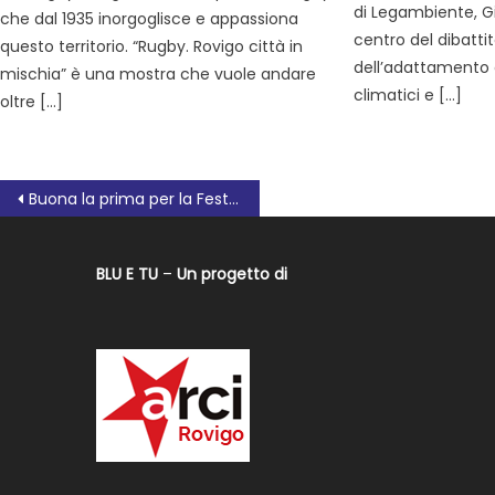
di Legambiente, Gi
che dal 1935 inorgoglisce e appassiona
centro del dibatti
questo territorio. “Rugby. Rovigo città in
dell’adattamento
mischia” è una mostra che vuole andare
climatici e […]
oltre […]
Buona la prima per la Festa della Repubblica e delle Associazioni
BLU E TU
–
Un progetto di