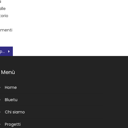
a
lle
torio
amenti
Baseball & Softball: gli appuntamenti del week end
Menù
Home
Bluetu
Chi siamo
Progetti