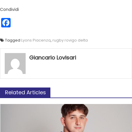
Condividi
Facebook
Tagged
Lyons Piacenza
,
rugby rovigo delta
Giancarlo Lovisari
Related Articles