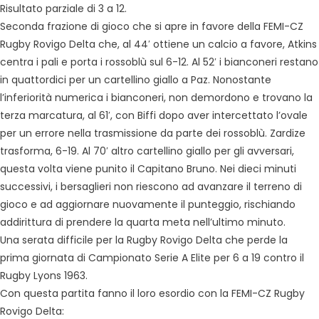
Risultato parziale di 3 a 12.
Seconda frazione di gioco che si apre in favore della FEMI-CZ
Rugby Rovigo Delta che, al 44′ ottiene un calcio a favore, Atkins
centra i pali e porta i rossoblù sul 6-12. Al 52′ i bianconeri restano
in quattordici per un cartellino giallo a Paz. Nonostante
l’inferiorità numerica i bianconeri, non demordono e trovano la
terza marcatura, al 61′, con Biffi dopo aver intercettato l’ovale
per un errore nella trasmissione da parte dei rossoblù. Zardize
trasforma, 6-19. Al 70′ altro cartellino giallo per gli avversari,
questa volta viene punito il Capitano Bruno. Nei dieci minuti
successivi, i bersaglieri non riescono ad avanzare il terreno di
gioco e ad aggiornare nuovamente il punteggio, rischiando
addirittura di prendere la quarta meta nell’ultimo minuto.
Una serata difficile per la Rugby Rovigo Delta che perde la
prima giornata di Campionato Serie A Elite per 6 a 19 contro il
Rugby Lyons 1963.
Con questa partita fanno il loro esordio con la FEMI-CZ Rugby
Rovigo Delta: