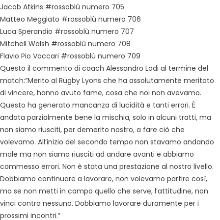
Jacob Atkins #rossoblù numero 705
Matteo Meggiato #rossoblù numero 706
Luca Sperandio #rossoblù numero 707
Mitchell Walsh #rossoblù numero 708
Flavio Pio Vaccari #rossoblù numero 709
Questo il commento di coach Alessandro Lodi al termine del
match:”Merito al Rugby Lyons che ha assolutamente meritato
di vincere, hanno avuto fame, cosa che noi non avevamo.
Questo ha generato mancanza di lucidità e tanti errori. È
andata parzialmente bene la mischia, solo in alcuni tratti, ma
non siamo riusciti, per demerito nostro, a fare ciò che
volevamo. All’inizio del secondo tempo non stavamo andando
male ma non siamo riusciti ad andare avanti e abbiamo
commesso errori. Non è stata una prestazione al nostro livello.
Dobbiamo continuare a lavorare, non volevamo partire così,
ma se non metti in campo quello che serve, l’attitudine, non
vinci contro nessuno. Dobbiamo lavorare duramente per i
prossimi incontri.”