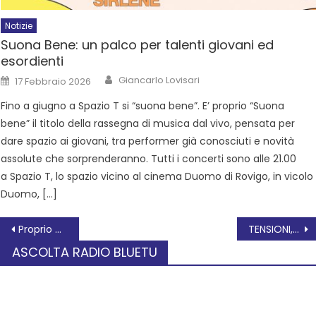
Notizie
Suona Bene: un palco per talenti giovani ed
esordienti
Giancarlo Lovisari
17 Febbraio 2026
Fino a giugno a Spazio T si “suona bene”. E’ proprio “Suona
bene” il titolo della rassegna di musica dal vivo, pensata per
dare spazio ai giovani, tra performer già conosciuti e novità
assolute che sorprenderanno. Tutti i concerti sono alle 21.00
a Spazio T, lo spazio vicino al cinema Duomo di Rovigo, in vicolo
Duomo, […]
Proprio Oggi 9 ottobre
TENSIONI, seconda giornata del Festival di Arti e sguardi sul presente
ASCOLTA RADIO BLUETU