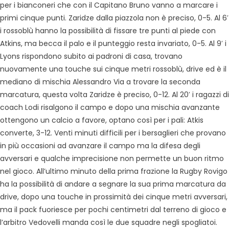
per i bianconeri che con il Capitano Bruno vanno a marcare i
primi cinque punti. Zaridze dalla piazzola non è preciso, 0-5. Al 6′
i rossoblù hanno la possibilità di fissare tre punti al piede con
Atkins, ma becca il palo e il punteggio resta invariato, 0-5. Al 9′ i
Lyons rispondono subito ai padroni di casa, trovano
nuovamente una touche sui cinque metri rossoblù, drive ed è il
mediano di mischia Alessandro Via a trovare la seconda
marcatura, questa volta Zaridze è preciso, 0-12. Al 20′ i ragazzi di
coach Lodi risalgono il campo e dopo una mischia avanzante
ottengono un calcio a favore, optano così per i pali: Atkis
converte, 3-12. Venti minuti difficili per i bersaglieri che provano
in più occasioni ad avanzare il campo ma la difesa degli
avversari e qualche imprecisione non permette un buon ritmo
nel gioco. All’ultimo minuto della prima frazione la Rugby Rovigo
ha la possibilità di andare a segnare la sua prima marcatura da
drive, dopo una touche in prossimità dei cinque metri avversari,
ma il pack fuoriesce per pochi centimetri dal terreno di gioco e
l’arbitro Vedovelli manda così le due squadre negli spogliatoi.