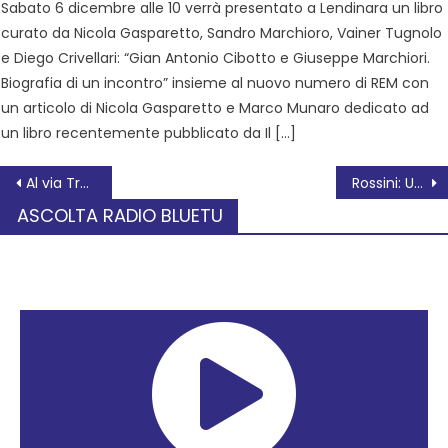
Sabato 6 dicembre alle 10 verrà presentato a Lendinara un libro
curato da Nicola Gasparetto, Sandro Marchioro, Vainer Tugnolo
e Diego Crivellari: “Gian Antonio Cibotto e Giuseppe Marchiori.
Biografia di un incontro” insieme al nuovo numero di REM con
un articolo di Nicola Gasparetto e Marco Munaro dedicato ad
un libro recentemente pubblicato da Il […]
Al via Tra ville e giardini 2025, XXVI edizione
Rossini: Una visione chiara per la sicurezza e il decoro
ASCOLTA RADIO BLUETU