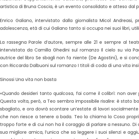
artistica di Bruna Coscia, è un evento consolidato e atteso dal 
Enrico Galiano, intervistato dalla giornalista Micol Andreas
adolescenza, età di cui Galiano tanto si occupa nei suoi libri,
uti
La rassegna Parole d’autore, sempre alle 21 e sempre al tea
intervistata da Camilla Ghedini sul romanzo Il cielo su via 
autrice del libro Se sbagli non fa niente (De Agostini), e si c
con Riccarda Dalbuoni sul romanzo I titoli di coda di una vita in
Sinossi Una vita non basta
«Quando desideri tanto qualcosa, fai come il colibrì: non aver pa
Questa volta, però, a Teo sembra impossibile risalire: è stato 
sbagliato, e ora dovrà scontare un’estate di lavori socialmente 
che non riesce a tenere a bada. Teo la chiama la Cosa propr
troppo forte e di cui non ha il coraggio di parlare a nessuno. D
sua migliore amica, l’unica che sa leggere i suoi silenzi e agg