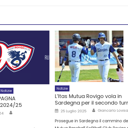
Notizie
Notizie
L’Itas Mutua Rovigo vola in
MPAGNA
Sardegna per il secondo tur
 2024/25
Giancarlo Lovisa
25 Luglio 2025
24
Prosegue in Sardegna il cammino dell