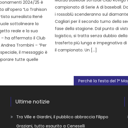
Mutua Baseball Softball Club Rovigo 
bonamenti 2024/25 è
campionato di Serie A di baseball. 
ta all’opera “La Trahison
i rossoblù scenderanno sul diamante
rtista surrealista René
Cagliari per il secondo turno della 
 vuole sottolineare la
fase della stagione. Dal punto di vist
getto reale e la sua
logistico, si tratta senza dubbio della
 – ha affermato il Club
trasferta più lunga e impegnativa di
Andrea Trombini – “Per
il campionato. Un […]
speciale, il messaggio è
porare tutte quelle
Ultime notizie
Tra Ville e Giardini, il pubblico abbraccia Filippo
Graziani, tutto esaurito a Ceneselli