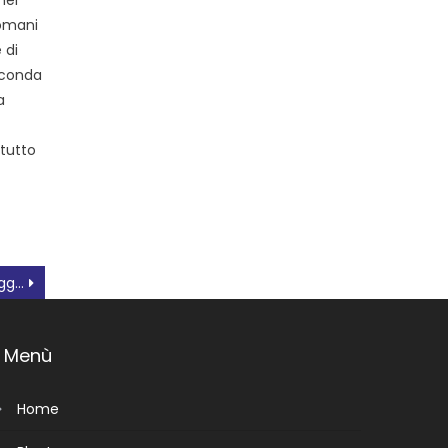
nel
Domani
 di
seconda
a
 tutto
Perché la festa del 1° Maggio è ancora attuale
Menù
Home