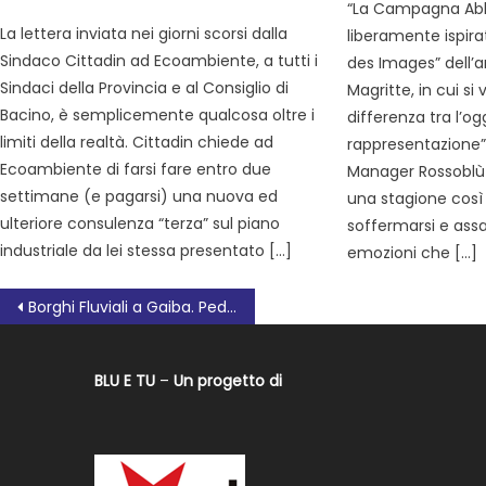
“La Campagna Ab
La lettera inviata nei giorni scorsi dalla
liberamente ispira
Sindaco Cittadin ad Ecoambiente, a tutti i
des Images” dell’a
Sindaci della Provincia e al Consiglio di
Magritte, in cui si
Bacino, è semplicemente qualcosa oltre i
differenza tra l’og
limiti della realtà. Cittadin chiede ad
rappresentazione”
Ecoambiente di farsi fare entro due
Manager Rossoblù 
settimane (e pagarsi) una nuova ed
una stagione così 
ulteriore consulenza “terza” sul piano
soffermarsi e assa
industriale da lei stessa presentato […]
emozioni che […]
Borghi Fluviali a Gaiba. Pedalate notturne, jazz e esperienze di viaggio
BLU E TU
–
Un progetto di