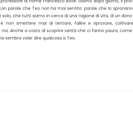
 professore di nome Francesco Bove. Giorno dopo giorno, il pro
sofi con parole che Teo non ha mai sentito: parole che lo spronan
solo, che tutti siamo in cerca di una ragione di vita, di un dono
è non smettere mai di tentare, fallire e riprovare, coltivare
di noi. Anche a costo di scoprire verità che ci fanno paura, come 
oria sembra voler dire qualcosa a Teo.