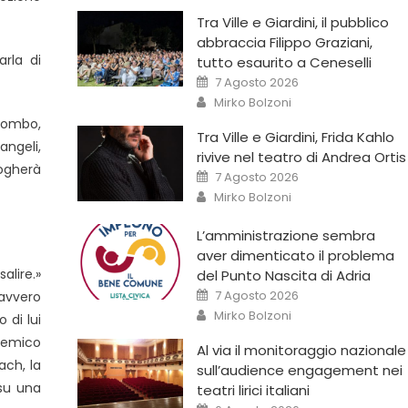
Tra Ville e Giardini, il pubblico
abbraccia Filippo Graziani,
arla di
tutto esaurito a Ceneselli
7 Agosto 2026
Mirko Bolzoni
lombo,
Tra Ville e Giardini, Frida Kahlo
angeli,
rivive nel teatro di Andrea Ortis
logherà
7 Agosto 2026
Mirko Bolzoni
L’amministrazione sembra
aver dimenticato il problema
alire.»
del Punto Nascita di Adria
7 Agosto 2026
davvero
Mirko Bolzoni
 di lui
nemico
Al via il monitoraggio nazionale
ach, la
sull’audience engagement nei
 su una
teatri lirici italiani