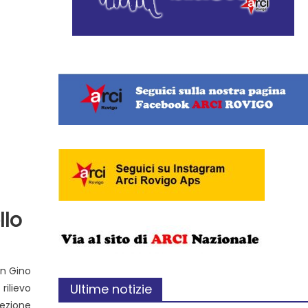
llo
on Gino
Ultime notizie
rilievo
ezione