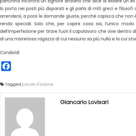
panchina incontra un signore anziano che dice di essere un ex
lo porta nei posti più disparati e gli parla di miti greci e filo
arrendersi, a porsi le domande giuste, perché capisca che non è 
renda speciali. Solo che, per capire cosa sia, l’unico modo 
dell’imperfezione per tirare fuori il capolavoro che vive dentro 
di una misteriosa ragazza di cui nessuno sa più nulla e la cui st
Condividi
Facebook
Tagged
parole d'autore
Giancarlo Lovisari