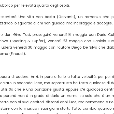
pubblico per l’elevata
qualità degli ospiti.
i, presenterà Una vita non basta (Garzanti), un romanzo che p
lizzando lo sguardo di chi non giudica, ma incoraggia
e accoglie
.
tro don Gino Tosi, proseguirà venerdì 16 maggio con Daria Co
Padova (Sperling & Kupfer), venerdì 23 maggio con Daniela Luc
oncluderà venerdì 30 maggio con l’autore Diego De Silva che dia
sieme (Einaudi).
ura di cadere. Anzi, impara a farlo a tutta velocità, per poi ris
bocciato in seconda liceo, ma soprattutto ha fatto qualcosa di 
utili. Sa che è una punizione giusta, eppure c’è qualcosa dentro
io perché non è in grado di darle un nome: sa solo che è un 
i certo non ai suoi genitori, distanti anni luce, ma nemmeno a Pe
iustare con la musica i suoi giorni storti. Tutto cambia quando