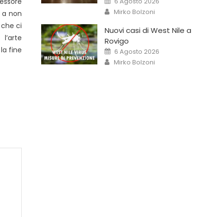
6 Agosto 2026
fessore
Mirko Bolzoni
o a non
 che ci
Nuovi casi di West Nile a
 l’arte
Rovigo
la fine
6 Agosto 2026
Mirko Bolzoni