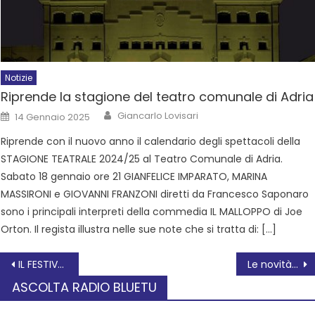
Notizie
Riprende la stagione del teatro comunale di Adria
Giancarlo Lovisari
14 Gennaio 2025
Riprende con il nuovo anno il calendario degli spettacoli della
STAGIONE TEATRALE 2024/25 al Teatro Comunale di Adria.
Sabato 18 gennaio ore 21 GIANFELICE IMPARATO, MARINA
MASSIRONI e GIOVANNI FRANZONI diretti da Francesco Saponaro
sono i principali interpreti della commedia IL MALLOPPO di Joe
Orton. Il regista illustra nelle sue note che si tratta di: […]
IL FESTIVAL DELTA BLUES è sbarcato a Loreo: grande serata stile anni Cinquanta-Sessanta
Le novità del Centro Servizi Anziani di Adria
ASCOLTA RADIO BLUETU