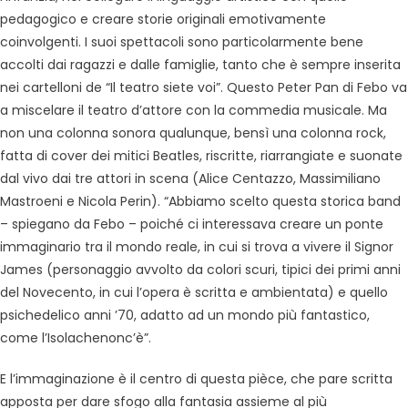
pedagogico e creare storie originali emotivamente
coinvolgenti. I suoi spettacoli sono particolarmente bene
accolti dai ragazzi e dalle famiglie, tanto che è sempre inserita
nei cartelloni de “Il teatro siete voi”. Questo Peter Pan di Febo va
a miscelare il teatro d’attore con la commedia musicale. Ma
non una colonna sonora qualunque, bensì una colonna rock,
fatta di cover dei mitici Beatles, riscritte, riarrangiate e suonate
dal vivo dai tre attori in scena (Alice Centazzo, Massimiliano
Mastroeni e Nicola Perin). “Abbiamo scelto questa storica band
– spiegano da Febo – poiché ci interessava creare un ponte
immaginario tra il mondo reale, in cui si trova a vivere il Signor
James (personaggio avvolto da colori scuri, tipici dei primi anni
del Novecento, in cui l’opera è scritta e ambientata) e quello
psichedelico anni ’70, adatto ad un mondo più fantastico,
come l’Isolachenonc’è”.
E l’immaginazione è il centro di questa pièce, che pare scritta
apposta per dare sfogo alla fantasia assieme al più