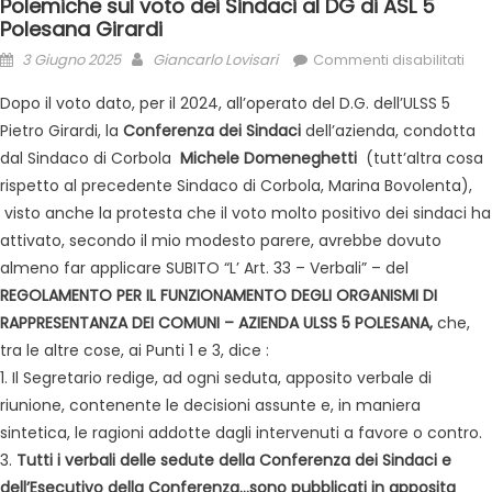
Polemiche sul voto dei Sindaci al DG di ASL 5
Polesana Girardi
3 Giugno 2025
Giancarlo Lovisari
Commenti disabilitati
Dopo il voto dato, per il 2024, all’operato del D.G. dell’ULSS 5
Pietro Girardi, la
Conferenza dei Sindaci
dell’azienda, condotta
dal Sindaco di Corbola
Michele Domeneghetti
(tutt’altra cosa
rispetto al precedente Sindaco di Corbola, Marina Bovolenta),
visto anche la protesta che il voto molto positivo dei sindaci ha
attivato, secondo il mio modesto parere, avrebbe dovuto
almeno far applicare SUBITO “L’ Art. 33 – Verbali” – del
REGOLAMENTO PER IL FUNZIONAMENTO DEGLI ORGANISMI DI
RAPPRESENTANZA DEI COMUNI – AZIENDA ULSS 5 POLESANA,
che,
tra le altre cose, ai Punti 1 e 3, dice :
1. Il Segretario redige, ad ogni seduta, apposito verbale di
riunione, contenente le decisioni assunte e, in maniera
sintetica, le ragioni addotte dagli intervenuti a favore o contro.
3.
Tutti i verbali delle sedute della Conferenza dei Sindaci e
dell’Esecutivo della Conferenza…
sono pubblicati in apposita