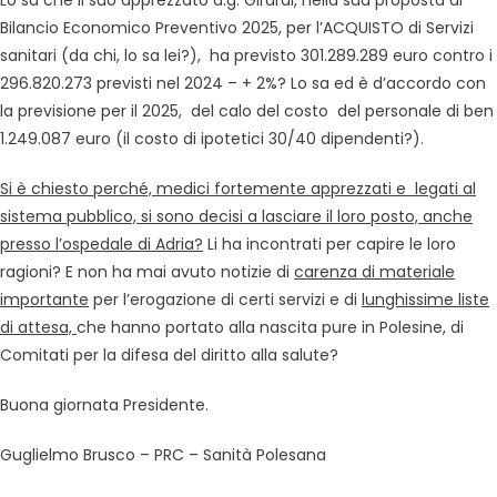
Lo sa che il suo apprezzato d.g. Girardi, nella sua proposta di
Bilancio Economico Preventivo 2025, per l’ACQUISTO di Servizi
sanitari (da chi, lo sa lei?), ha previsto 301.289.289 euro contro i
296.820.273 previsti nel 2024 – + 2%? Lo sa ed è d’accordo con
la previsione per il 2025, del calo del costo del personale di ben
1.249.087 euro (il costo di ipotetici 30/40 dipendenti?).
Si è chiesto perché, medici fortemente apprezzati e legati al
sistema pubblico, si sono decisi a lasciare il loro posto, anche
presso l’ospedale di Adria?
Li ha incontrati per capire le loro
ragioni? E non ha mai avuto notizie di
carenza di materiale
importante
per l’erogazione di certi servizi e di
lunghissime liste
di attesa,
che hanno portato alla nascita pure in Polesine, di
Comitati per la difesa del diritto alla salute?
Buona giornata Presidente.
Guglielmo Brusco – PRC – Sanità Polesana