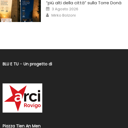
“più alti della città” sulla Torre Donà
3 Agosto 2026
Mirko Bolzoni
BLU E TU
–
Un progetto di
Piazza Tien An Men