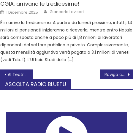
CGIA: arrivano le tredicesime!
Giancarlo Lovisari
1 Dicembre 2025
È in arrivo la tredicesima. A partire da lunedì prossimo, infatti, 1,3
milioni di pensionati inizieranno a riceverla, mentre entro Natale
sarà corrisposta anche a poco più di 1,8 milioni di lavoratori
dipendenti del settore pubblico e privato. Complessivamente,
questa mensilità aggiuntiva verrà pagata a 3,1 milioni di veneti
(vedi Tab. 1). L’Ufficio Studi della […]
Al Teatro Sociale Così Fan Tutte di Mozart apre la stagione lirica
Rovigo conquista le Coppe Veneto di softball Under 16 e baseball Under 18
ASCOLTA RADIO BLUETU