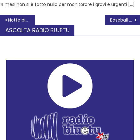
4 mesi non si è fatto nulla per monitorare i gravi e urgenti […]
Notte bianca delle biblioteche, itinerari da scoprire e geografie sentimentali ad Occhiobello
Baseball Night a Rovigo: una serata tra sport, passione e divertimento
ASCOLTA RADIO BLUETU