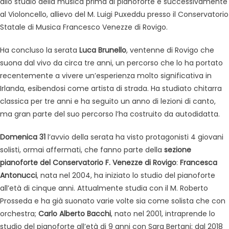
allo studio della musica prima al pianoforte e successivamente
al Violoncello, allievo del M. Luigi Puxeddu presso il Conservatorio
Statale di Musica Francesco Venezze di Rovigo.
Ha concluso la serata
Luca Brunello
, ventenne di Rovigo che
suona dal vivo da circa tre anni, un percorso che lo ha portato
recentemente a vivere un’esperienza molto significativa in
Irlanda, esibendosi come artista di strada. Ha studiato chitarra
classica per tre anni e ha seguito un anno di lezioni di canto,
ma gran parte del suo percorso l’ha costruito da autodidatta.
Domenica 31
l’avvio della serata ha visto protagonisti 4 giovani
solisti, ormai affermati, che fanno parte della
sezione
pianoforte del Conservatorio F. Venezze di Rovigo
:
Francesca
Antonucci
, nata nel 2004, ha iniziato lo studio del pianoforte
all’età di cinque anni. Attualmente studia con il M. Roberto
Prosseda e ha già suonato varie volte sia come solista che con
orchestra;
Carlo Alberto Bacchi
, nato nel 2001, intraprende lo
studio del pianoforte all’età di 9 anni con Sara Bertani; dal 2018