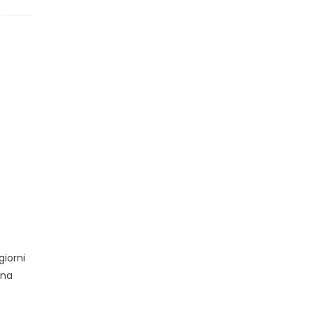
a
giorni
Una