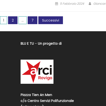
5 Febbraio 2024
Giancarl
1
2
…
7
Successivi
BLU E TU
–
Un progetto di
Piazza Tien An Men
c/o Centro Servizi Polifunzionale