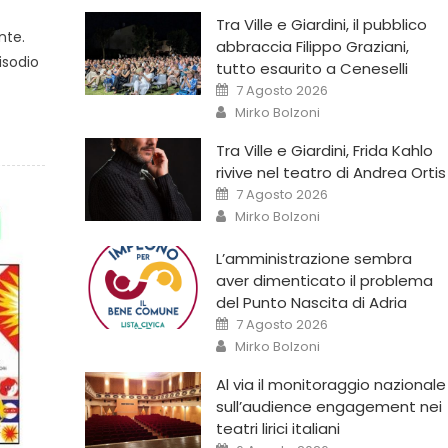
Tra Ville e Giardini, il pubblico
nte.
abbraccia Filippo Graziani,
isodio
tutto esaurito a Ceneselli
7 Agosto 2026
Mirko Bolzoni
Tra Ville e Giardini, Frida Kahlo
rivive nel teatro di Andrea Ortis
7 Agosto 2026
Mirko Bolzoni
L’amministrazione sembra
aver dimenticato il problema
del Punto Nascita di Adria
7 Agosto 2026
Mirko Bolzoni
Al via il monitoraggio nazionale
sull’audience engagement nei
teatri lirici italiani