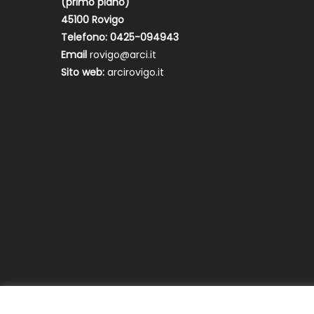
(primo piano)
45100 Rovigo
Telefono: 0425-094943
Email
rovigo@arci.it
Sito web:
arcirovigo.it