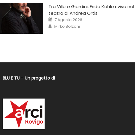
Tra Ville e Giardini, Frida Kahlo rivive nel
teatro di Andrea Ortis
7 Agosto 2026
Mirko Bolzoni
BLU E TU
–
Un progetto di