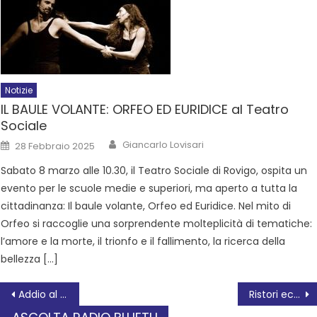
Notizie
IL BAULE VOLANTE: ORFEO ED EURIDICE al Teatro
Sociale
Giancarlo Lovisari
28 Febbraio 2025
Sabato 8 marzo alle 10.30, il Teatro Sociale di Rovigo, ospita un
evento per le scuole medie e superiori, ma aperto a tutta la
cittadinanza: Il baule volante, Orfeo ed Euridice. Nel mito di
Orfeo si raccoglie una sorprendente molteplicità di tematiche:
l’amore e la morte, il trionfo e il fallimento, la ricerca della
bellezza […]
Addio al Progetto SAI: una decisione grave, che indebolisce il territorio.
Ristori economici Adriatic LNG e sviluppo del Polesine: un’occasione persa?