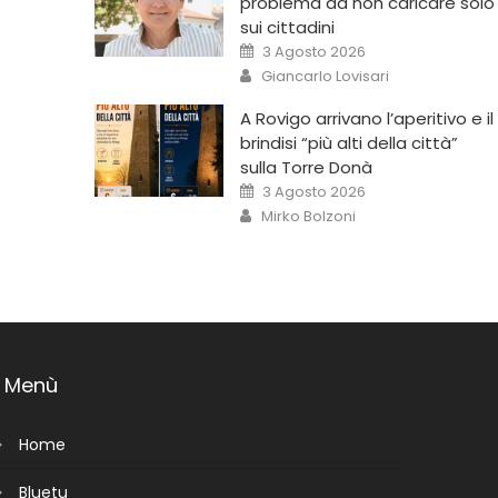
problema da non caricare solo
sui cittadini
3 Agosto 2026
Giancarlo Lovisari
A Rovigo arrivano l’aperitivo e il
brindisi “più alti della città”
sulla Torre Donà
3 Agosto 2026
Mirko Bolzoni
Menù
Home
Bluetu