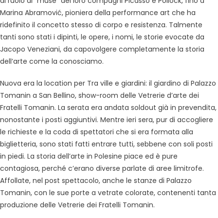
al ruolo di “muse” dei loro compagni Picasso e Pollock, fino a
Marina Abramović, pioniera della performance art che ha
ridefinito il concetto stesso di corpo e resistenza. Talmente
tanti sono stati i dipinti, le opere, i nomi, le storie evocate da
Jacopo Veneziani, da capovolgere completamente la storia
dell’arte come la conosciamo.
Nuova era la location per Tra ville e giardini: il giardino di Palazzo
Tomanin a San Bellino, show-room delle Vetrerie d’arte dei
Fratelli Tomanin. La serata era andata soldout già in prevendita,
nonostante i posti aggiuntivi. Mentre ieri sera, pur di accogliere
le richieste e la coda di spettatori che si era formata alla
biglietteria, sono stati fatti entrare tutti, sebbene con soli posti
in piedi. La storia dell’arte in Polesine piace ed è pure
contagiosa, perché c’erano diverse parlate di aree limitrofe.
Affollate, nel post spettacolo, anche le stanze di Palazzo
Tomanin, con le sue porte a vetrate colorate, contenenti tanta
produzione delle Vetrerie dei Fratelli Tomanin.