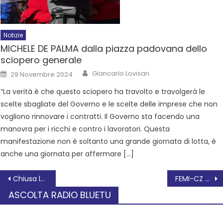
Notizie
MICHELE DE PALMA dalla piazza padovana dello
sciopero generale
Giancarlo Lovisari
29 Novembre 2024
“La verità è che questo sciopero ha travolto e travolgerà le
scelte sbagliate del Governo e le scelte delle imprese che non
vogliono rinnovare i contratti. Il Governo sta facendo una
manovra per i ricchi e contro i lavoratori. Questa
manifestazione non è soltanto una grande giornata di lotta, è
anche una giornata per affermare […]
Chiusa la mostra di Ervardo Fioravanti a Villa Badoer
FEMI-CZ RRD: BENVENUTO LUCA BELLONI
ASCOLTA RADIO BLUETU