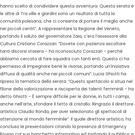
hanno scelto di condividere questa avventura. Questa serata e
le altre di Tra ville e giardini sono un risultato di tutta la
comunità polesana, che ci consente di portare il meglio anche
nei piccoli centri”. A rappresentare la Regione del Veneto,
portando il saluto del governatore Zaia, c’era l’assessore alla
Cultura Cristiano Corazzari: “Dovete con pazienza ascoltare
tanti discorsi stasera – ha riconosciuto Corazzari – perché
abbiamo cercato di fare squadra con tanti enti. Questo ci ha
permesso di impegnare bene le risorse, portando un’iniziativa
diffusa di qualità anche nei piccoli comuni”. Lucia Ghiotti ha
ripreso la tematica della serata: “Questo spettacolo si situa nel
filone della valorizzazione e riscoperta dei talenti femminili – ha
detto Ghiotti – È sempre difficile per le donne, in tutti i campi,
anche nell’arte, sfondare il tetto di cristallo. Ringrazio il direttore
artistico Claudio Ronda, per aver selezionato gli spettacoli di
attenzione al mondo femminile”. Il quale direttore artistico, ha
concluso le presentazioni citando la presenza di Emergency
Rovigo col suo banchetto informativo ed invitando il pubblico a