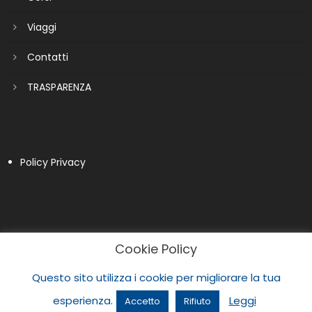
Viaggi
Contatti
TRASPARENZA
Policy Privacy
Cookie Policy
Questo sito utilizza i cookie per migliorare la tua
esperienza.
Leggi
Accetto
Rifiuto
|
Newspaper Lite by
themecentury
.