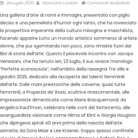
24 Luglio 2025
Giancarlo Lovisari
Commenti disabilitati
Una galleria d’arte di nomi e immagini, presentata con piglio
deciso e una pennellata d’humor ogni tanto, che ha rovesciato
la prospettiva imperante della cultura misogina e maschilista,
facendo apparire tutto un mondo artistico sommerso di artiste
donne, che pur sgomitando non poco, sono rimaste fuori dai
libri di storia dell’arte. Questo il piacevole incontro con Jacopo
Veneziani, che ha tenuto ieri, 23 luglio, il suo vivace monologo
“Perfette sconosciute”, nell’ambito della rassegna Tra ville e
giardini 2025, dedicato alla riscoperta dei talenti femminili
dell’arte. Dalle mani preistoriche delle caverne, quasi tutte
femminili, a Properzia de’ Rossi, scultrice rinascimentale, alle
impressioniste dimenticate come Marie Bracquemond; da
Angelica Kauffman, celebrata nelle corti del Settecento, alle
avanguardiste visionarie come Hilma af Klint e Giorgia Hougton
che dipingeva spirali 40 anni prima della nascita dell’arte
astratta; da Dora Maar e Lee Krasner, troppo spesso confinate