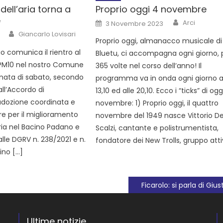
ell’aria torna a
Proprio oggi 4 novembre
e
Arci
3 Novembre 2023
Giancarlo Lovisari
Proprio oggi, almanacco musicale di
o comunica il rientro al
Bluetu, ci accompagna ogni giorno, 
il PM10 nel nostro Comune
365 volte nel corso dell’anno! Il
ornata di sabato, secondo
programma va in onda ogni giorno a
ll’Accordo di
13,10 ed alle 20,10. Ecco i “ticks” di ogg
adozione coordinata e
novembre: 1) Proprio oggi, il quattro
re per il miglioramento
novembre del 1949 nasce Vittorio D
aria nel Bacino Padano e
Scalzi, cantante e polistrumentista,
lle DGRV n. 238/2021 e n.
fondatore dei New Trolls, gruppo atti
tino […]
Ficarolo: si parla di Giust
Ultime notizie