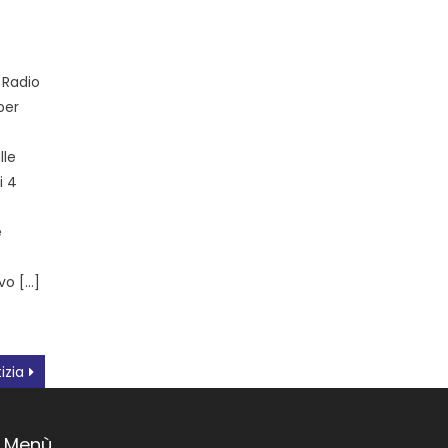
 Radio
per
lle
i 4
e
vo […]
izia
Menù