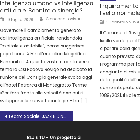
Intelligenza umana vs intelligenza
Inquinamento d
artificiale. Scontro o sinergia?
livello normal
Giancarlo Lovisari
19 Luglio 2026
9 Febbraio 2024
Governare il cambiamento generato
Il Comune di Rovig
dall’intelligenza artificiale, rendendola
livello verde per 
“ospitale e abitabile”, come suggerisce
a partire dalla gi
papa Leone XIV nell’enciclica Magnifica
quanto previsto da
Humanitas. A questo vasto e controverso
Programma per l’
tema la Cisl Padova Rovigo ha dedicato la
congiunta di misu
riunione del Consiglio generale svolta oggi
della qualità dell’
all’hotel Petrarca di Montegrotto Terme.
come integrato da
«Per fare fronte alla velocità con cui si
1089/2021. Il Bollet
sviluppano le nuove tecnologie – ha […]
Teatro Sociale: JAZZ E DINTORNI, Omaggio a Franco Battiato e Giusto Pio
BLU E TU
–
Un progetto di