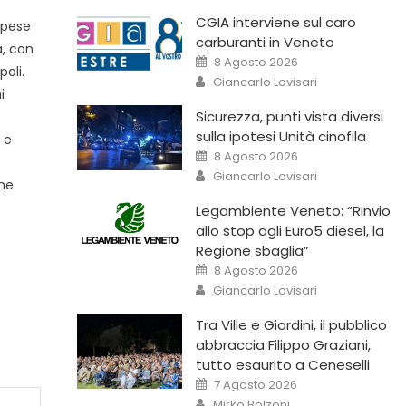
CGIA interviene sul caro
spese
carburanti in Veneto
a, con
8 Agosto 2026
oli.
Giancarlo Lovisari
i
Sicurezza, punti vista diversi
sulla ipotesi Unità cinofila
 e
8 Agosto 2026
Giancarlo Lovisari
che
Legambiente Veneto: “Rinvio
allo stop agli Euro5 diesel, la
Regione sbaglia”
8 Agosto 2026
Giancarlo Lovisari
Tra Ville e Giardini, il pubblico
abbraccia Filippo Graziani,
tutto esaurito a Ceneselli
7 Agosto 2026
Mirko Bolzoni