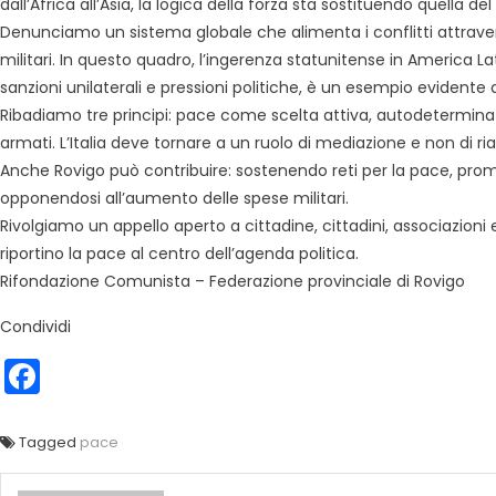
dall’Africa all’Asia, la logica della forza sta sostituendo quella del
Denunciamo un sistema globale che alimenta i conflitti attrave
militari. In questo quadro, l’ingerenza statunitense in America L
sanzioni unilaterali e pressioni politiche, è un esempio evidente
Ribadiamo tre principi: pace come scelta attiva, autodeterminaz
armati. L’Italia deve tornare a un ruolo di mediazione e non di ri
Anche Rovigo può contribuire: sostenendo reti per la pace, promu
opponendosi all’aumento delle spese militari.
Rivolgiamo un appello aperto a cittadine, cittadini, associazion
riportino la pace al centro dell’agenda politica.
Rifondazione Comunista – Federazione provinciale di Rovigo
Condividi
Facebook
Tagged
pace