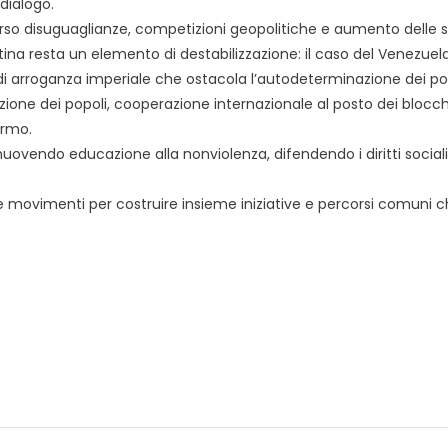
 dialogo.
rso disuguaglianze, competizioni geopolitiche e aumento delle 
atina resta un elemento di destabilizzazione: il caso del Venezuel
 di arroganza imperiale che ostacola l’autodeterminazione dei pop
ione dei popoli, cooperazione internazionale al posto dei blocch
armo.
ovendo educazione alla nonviolenza, difendendo i diritti sociali
i e movimenti per costruire insieme iniziative e percorsi comuni 