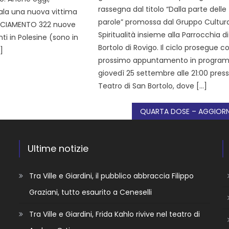
rassegna dal titolo “Dalla parte delle
nala una nuova vittima
parole” promossa dal Gruppo Cultur
ACCIAMENTO 322 nuove
Spiritualità insieme alla Parrocchia d
nti in Polesine (sono in
Bortolo di Rovigo. Il ciclo prosegue co
]
prossimo appuntamento in progr
giovedì 25 settembre alle 21:00 presso
Teatro di San Bortolo, dove […]
Ultime notizie
Tra Ville e Giardini, il pubblico abbraccia Filippo
Graziani, tutto esaurito a Ceneselli
Tra Ville e Giardini, Frida Kahlo rivive nel teatro di