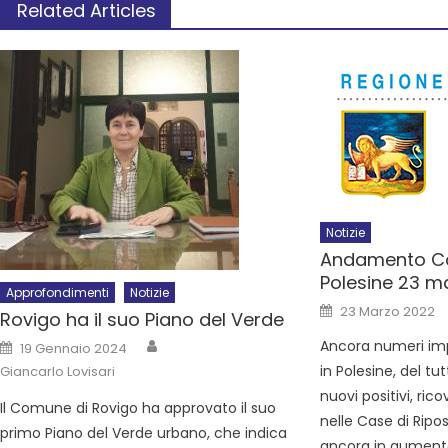
Related Articles
Notizie
Andamento Co
Polesine 23 m
Approfondimenti
Notizie
23 Marzo 2022
Rovigo ha il suo Piano del Verde
Ancora numeri imp
19 Gennaio 2024
in Polesine, del tutt
Giancarlo Lovisari
nuovi positivi, rico
Il Comune di Rovigo ha approvato il suo
nelle Case di Ripo
primo Piano del Verde urbano, che indica
ancora in aumento