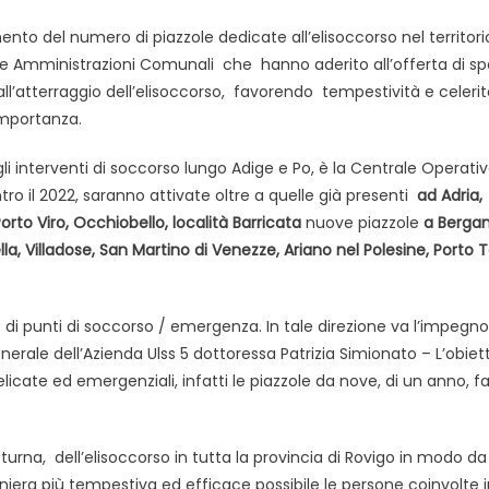
nto del numero di piazzole dedicate all’elisoccorso nel territori
 le Amministrazioni Comunali che hanno aderito all’offerta di sp
 all’atterraggio dell’elisoccorso, favorendo tempestività e celerit
importanza.
li interventi di soccorso lungo Adige e Po, è la Centrale Operati
o il 2022, saranno attivate oltre a quelle già presenti
ad Adria,
orto Viro, Occhiobello, località Barricata
nuove piazzole
a
Bergan
la, Villadose, San Martino di Venezze, Ariano nel Polesine, Porto To
e di punti di soccorso / emergenza. In tale direzione va l’impegno
erale dell’Azienda Ulss 5 dottoressa Patrizia Simionato – L’obiet
elicate ed emergenziali, infatti le piazzole da nove, di un anno, f
tturna, dell’elisoccorso in tutta la provincia di Rovigo in modo d
iera più tempestiva ed efficace possibile le persone coinvolte i