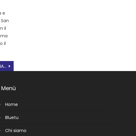
a e
i San
n il
amma
 il
QUARTA DOSE – AGGIORNAMENTO AL 26 AGOSTO
Menù
Home
Bluetu
Chi siamo