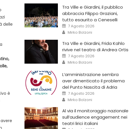
Tra Ville e Giardini, il pubblico
o
abbraccia Filippo Graziani,
azi
tutto esaurito a Ceneselli
à delle
7 Agosto 2026
Mirko Bolzoni
Tra Ville e Giardini, Frida Kahlo
va
rivive nel teatro di Andrea Ortis
7 Agosto 2026
tino,
Mirko Bolzoni
lle,
L’amministrazione sembra
aver dimenticato il problema
del Punto Nascita di Adria
tivo è
7 Agosto 2026
Mirko Bolzoni
a
Al via il monitoraggio nazionale
sull’audience engagement nei
a avere
teatri lirici italiani
n