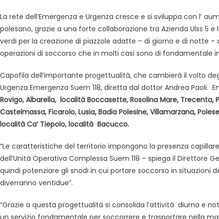
La rete dell’Emergenza e Urgenza cresce e si sviluppa con l’ aume
polesano, grazie a una forte collaborazione tra Azienda Ulss 5 e
verdi per la creazione di piazzole adatte – di giorno e di notte –
operazioni di soccorso che in molti casi sono di fondamentale 
Capofila dell’importante progettualità, che cambierà il volto deg
Urgenza Emergenza Suem 118, diretta dal dottor Andrea Paoli. Entr
Rovigo, Albarella, località Boccasette, Rosolina Mare, Trecenta, P
Castelmassa, Ficarolo, Lusia, Badia Polesine, Villamarzana, Polesel
località Ca’ Tiepolo, località Bacucco.
“Le caratteristiche del territorio impongono la presenza capillar
dell’Unità Operativa Complessa Suem 118 – spiega il Direttore Gen
quindi potenziare gli snodi in cui portare soccorso in situazioni d
diverranno ventidue”.
“Grazie a questa progettualità si consolida l’attività diurna e no
un servizio fondamentale per soccorrere e trasportare nella man