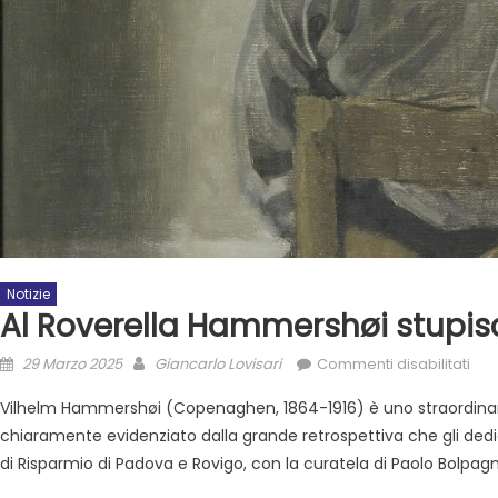
Notizie
Al Roverella Hammershøi stupisc
29 Marzo 2025
Giancarlo Lovisari
Commenti disabilitati
Vilhelm Hammershøi (Copenaghen, 1864-1916) è uno straordina
chiaramente evidenziato dalla grande retrospettiva che gli dedic
di Risparmio di Padova e Rovigo, con la curatela di Paolo Bolpagn