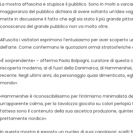
La mostra affascina e stupisce il pubblico. Sono in molti a varca
maggioranza del pubblico dichiara di avere soltanto un’idea vag
mette in discussione il fatto che egli sia stato il più grande pitt
conoscenza del grande pubblico non va molto oltre.
All’uscita i visitatori esprimono l’entusiasmo per aver scoperto un
dell’arte. Come confermano le quotazioni ormai stratosferiche d
«È sorprendente» – afferma Paolo Bolpagni, curatore di questa 
riscoperta moderna, al di fuori della Danimarca, di Hammershøi, 
recente. Negli ultimi anni, da personaggio quasi dimenticato, egli
mondo».
«Hammershøi è riconoscibilissimo per l’intimismo minimalista dei
un’apparente calma, per la tavolozza giocata su colori perlopiù tenu
l’attesa sono il contenuto della sua ascetica produzione, quintes
prettamente nordico».
In questa mostra è esposto un nucleo di suoi capolavori, scelti fr