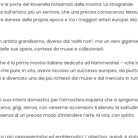
re le porte del Roverella richiamati dalla mostra. La stragrande
a sull’artista; più un sentore, che una precisa conoscenza. Ness
ore danese della propria epoca e tra i maggiori artisti europei. Ma 
 artista grandissimo, diverso dai “soliti noti”, ma un vero gigante
elle sue opere, contese da musei e collezionisti.
che è la prima mostra italiana dedicata ad Hammershøi – «che l
che pure, in vita, aveva riscosso un successo europeo, sia piutt
 è diventato uno dei più richiesti dai musei e dal mercato in tutt
 suoi interni domestici, per l’atmosfera inquieta che si sprigion
i, grigi, terrosi, con rarissime accensioni. Il silenzio, la solitudi
senza di un preciso modo d’intendere l’arte, la vita, con spirito
a i più rappresentativi ed emblematici. L’obiettivo, quindi, è stat