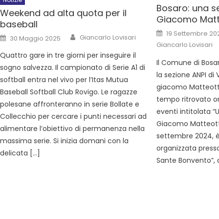
Bosaro: una s
Weekend ad alta quota per il
Giacomo Matt
baseball
19 Settembre 20
Giancarlo Lovisari
30 Maggio 2025
Giancarlo Lovisari
Quattro gare in tre giorni per inseguire il
Il Comune di Bosar
sogno salvezza. Il campionato di Serie A1 di
la sezione ANPI di 
softball entra nel vivo per l’Itas Mutua
giacomo Matteotti 
Baseball Softball Club Rovigo. Le ragazze
tempo ritrovato or
polesane affronteranno in serie Bollate e
eventi intitolata 
Collecchio per cercare i punti necessari ad
Giacomo Matteotti”
alimentare l’obiettivo di permanenza nella
settembre 2024, è
massima serie. Si inizia domani con la
organizzata presso
delicata […]
Sante Bonvento”, 