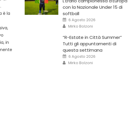
L’Erario campionessa d’Europa
.
con la Nazionale Under 15 di
softball
a è la
6 Agosto 2026
X
Mirko Bolzoni
siva,
vo
“R-Estate in Città Summer”
a, in
Tutti gli appuntamenti di
ilmente
questa settimana
6 Agosto 2026
Mirko Bolzoni