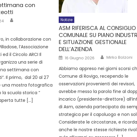
ettimana con
eotti
Notizie
24
ASM RIFERISCA AL CONSIGLIO
COMUNALE SU PIANO INDUSTR
o, in collaborazione con
E SITUAZIONE GESTIONALE
Villadose, l’Associazione
DELL’AZIENDA
ed il Circolo ARCI Il
Mirko Bolzoni
16 Giugno 2026
ganizza una serie di
Abbiamo appreso nei giorni scorsi che
“Una settimana con
Comune di Rovigo, recependo le
. Il primo, dal 20 al 27
osservazioni provenienti dei revisori,
 una mostra fotografica
avrebbe messo la parola fine al dop
 la scuola storica ”
incarico (presidente-direttore) all’i
aperta tutte […]
di Asm, azienda partecipata da sem
strategica per il capoluogo e non sol
Considerate le circostanze, e ricord
anche le nostre stesse richieste rivol