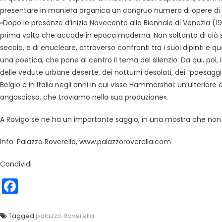
presentare in maniera organica un congruo numero di opere di Ha
«Dopo le presenze d’inizio Novecento alla Biennale di Venezia (190
prima volta che accade in epoca moderna. Non soltanto di ciò si 
secolo, e di enucleare, attraverso confronti tra i suoi dipinti e qu
una poetica, che pone al centro il tema del silenzio. Da qui, poi, i
delle vedute urbane deserte, dei notturni desolati, dei “paesaggi 
Belgio e in Italia negli anni in cui visse Hammershøi: un’ulteri
angoscioso, che troviamo nella sua produzione».
A Rovigo se ne ha un importante saggio, in una mostra che non 
Info: Palazzo Roverella, www.palazzoroverella.com
Condividi
Facebook
Tagged
palazzo Roverella