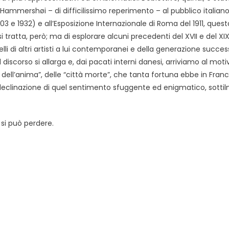
mmershøi – di difficilissimo reperimento – al pubblico italiano
3 e 1932) e all’Esposizione Internazionale di Roma del 1911, quest
tratta, però; ma di esplorare alcuni precedenti del XVII e del XI
elli di altri artisti a lui contemporanei e della generazione succes
l discorso si allarga e, dai pacati interni danesi, arriviamo al moti
dell’anima”, delle “città morte”, che tanta fortuna ebbe in Franci
ore declinazione di quel sentimento sfuggente ed enigmatico, sott
si può perdere.