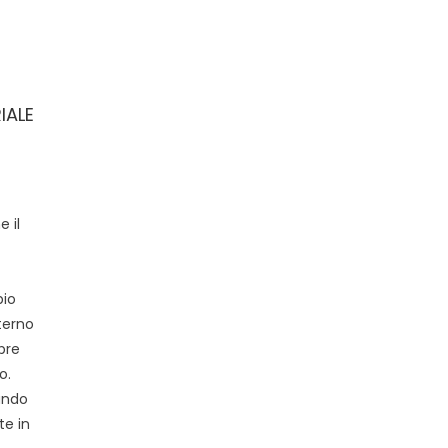
IALE
 il
pio
nterno
pre
o.
ando
te in