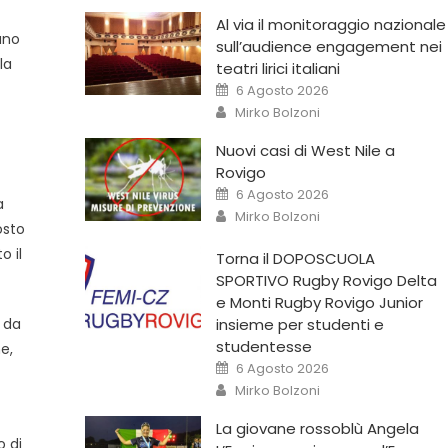
Al via il monitoraggio nazionale
uno
sull’audience engagement nei
la
teatri lirici italiani
6 Agosto 2026
Mirko Bolzoni
Nuovi casi di West Nile a
Rovigo
6 Agosto 2026
a
Mirko Bolzoni
osto
o il
Torna il DOPOSCUOLA
SPORTIVO Rugby Rovigo Delta
e Monti Rugby Rovigo Junior
insieme per studenti e
a da
studentesse
ne,
6 Agosto 2026
Mirko Bolzoni
La giovane rossoblù Angela
o di