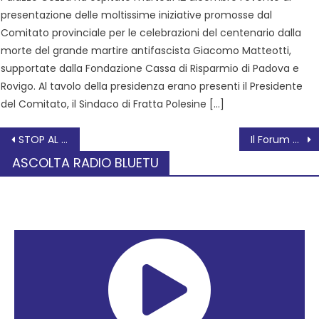
presentazione delle moltissime iniziative promosse dal
Comitato provinciale per le celebrazioni del centenario dalla
morte del grande martire antifascista Giacomo Matteotti,
supportate dalla Fondazione Cassa di Risparmio di Padova e
Rovigo. Al tavolo della presidenza erano presenti il Presidente
del Comitato, il Sindaco di Fratta Polesine […]
STOP AL SUPERBONUS 110% ? SPESI 2 MILIARDI PUBBLICI PER L’1,3% DEGLI EDIFICI RESIDENZIALI PRESENTI IN VENETO
Il Forum dei Cittadini per la Pace
ASCOLTA RADIO BLUETU