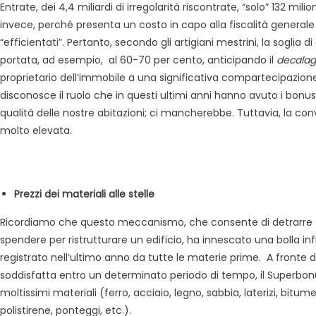
Entrate, dei 4,4 miliardi di irregolarità riscontrate, “solo” 132 mili
invece, perché presenta un costo in capo alla fiscalità general
“efficientati”. Pertanto, secondo gli artigiani mestrini, la sogli
portata, ad esempio, al 60-70 per cento, anticipando il
decala
proprietario dell’immobile a una significativa compartecipazione
disconosce il ruolo che in questi ultimi anni hanno avuto i bonus ne
qualità delle nostre abitazioni; ci mancherebbe. Tuttavia, la conv
molto elevata.
Prezzi dei materiali alle stelle
Ricordiamo che questo meccanismo, che consente di detrarre f
spendere per ristrutturare un edificio, ha innescato una bolla 
registrato nell’ultimo anno da tutte le materie prime. A fronte 
soddisfatta entro un determinato periodo di tempo, il Superbonus 1
moltissimi materiali (ferro, acciaio, legno, sabbia, laterizi, bitum
polistirene, ponteggi, etc.).