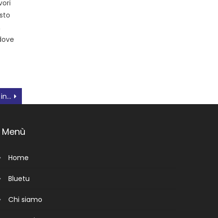
vori
sto
,
 dove
Andamento Coronavirus in Polesine 27 febbraio 2022
Menù
Home
Bluetu
Chi siamo