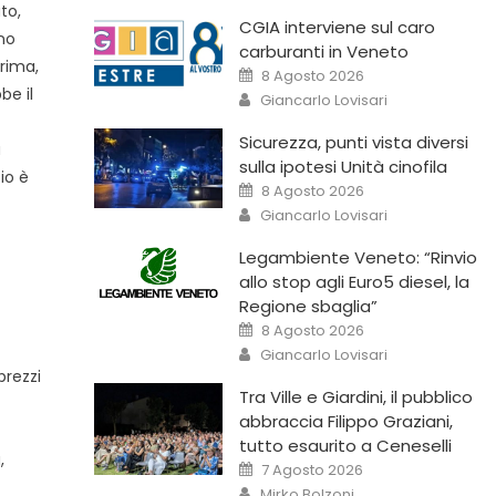
to,
CGIA interviene sul caro
no
carburanti in Veneto
prima,
8 Agosto 2026
be il
Giancarlo Lovisari
Sicurezza, punti vista diversi
a
sulla ipotesi Unità cinofila
io è
8 Agosto 2026
Giancarlo Lovisari
Legambiente Veneto: “Rinvio
allo stop agli Euro5 diesel, la
Regione sbaglia”
8 Agosto 2026
Giancarlo Lovisari
prezzi
Tra Ville e Giardini, il pubblico
abbraccia Filippo Graziani,
tutto esaurito a Ceneselli
,
7 Agosto 2026
Mirko Bolzoni