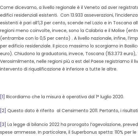
Come dicevamo, a livello regionale è il Veneto ad aver registrato
edifici residenziali esistenti. Con 13.933 asseverazioni, l’inciden
esistenti è pari all’1,3 per cento, scende nel Lazio e in Toscana al
regioni meno coinvolte, invece, sono la Calabria e il Molise (entr
(entrambe con lo 0,5 per cento) . A livello nazionale, infine, l’im
per edificio residenziale. Il picco massimo lo scorgiamo in Basi
euro). Chiudono la graduatoria, invece, Toscana (153.373 euro), Ve
Verosimilmente, nelle regioni più a est del Paese registriamo il
intervento di riqualificazione è inferiore a tutte le altre.
[1]
Ricordiamo che la misura è operativa dal 1° luglio 2020.
[2]
Questo dato è riferito al Censimento 2011. Pertanto, i risulta
[3]
La legge di bilancio 2022 ha prorogato l’agevolazione, prev
spese ammesse. In particolare, il Superbonus spetta: 110% per l