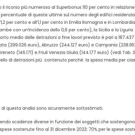
 il ricorso più numeroso al Superbonus 110 per cento in relazione 
za percentuale di queste ultime sul numero degli edifici residenzial
l’1,2 per cento e all’1,1 per cento in Emilia Romagna e in Lombardia
ambe con un’incidenza dello 0,6 per cento), la Sicilia e la Liguria
porto medio delle detrazioni a fine lavori previsto è pari a 187.437
licata (299.026 euro), Abruzzo (244.127 euro) e Campania (238.95
neto (146.171) e Friuli Venezia Giulia (144.177 euro) (vedi Tab. 3
 livello di detrazioni più contenuto perchè la spesa media per ci
ti di questa analisi sono sicuramente sottostimati.
edendo scadenze diverse in funzione dei soggetti che sostengono
e spese sostenute fino al 31 dicembre 2023; 70% per le spese sos