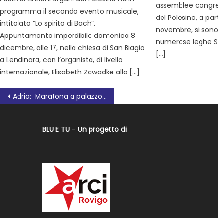
assemblee congre
programma il secondo evento musicale,
del Polesine, a pa
intitolato “Lo spirito di Bach”.
novembre, si sono 
Appuntamento imperdibile domenica 8
numerose leghe SPI 
dicembre, alle 17, nella chiesa di San Biagio
[…]
a Lendinara, con l’organista, di livello
internazionale, Elisabeth Zawadke alla […]
Adria: Maratona a palazzo Tassoni.”Insieme per dire no alla guerra ed essere di aiuto ai cittadini Ucraini”
BLU E TU
–
Un progetto di