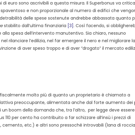
oni di euro sono ascrivibili a questa misura. Il Superbonus va critica
e spaventoso e non proporzionale al numero di edifici che vengo
a di detraibilità delle spese sostenute andrebbe abbassata quanto 
ge
stabilito dall’ultima finanziaria
[3]
. Così facendo, si obblighereb
 alla spesa dell’intervento manutentivo. Sia chiaro, nessuno
l rilanciare l’edilizia, nel far emergere il nero e nel migliorare l
inzione di aver speso troppo e di aver “drogato” il mercato ediliz
iscalmente molto più di quanto un proprietario è chiamato a
inflattiva preoccupante, alimentata anche dal forte aumento dei 
di un boom della domanda che, tra l’altro, per legge deve essere
10 per cento ha contribuito a far schizzare all’insù i prezzi di
e, cemento, etc.) e altri sono pressoché introvabili (lana di roccia