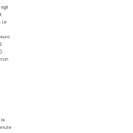
agli
i
. Le
 euro
2
).
ascun
 le
tenute