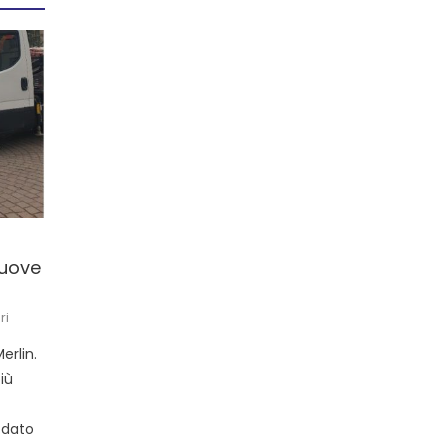
nuove
ri
erlin.
iù
 dato