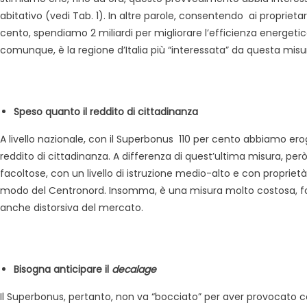
abitativo (vedi Tab. 1). In altre parole, consentendo ai proprietar
cento, spendiamo 2 miliardi per migliorare l’efficienza energetic
comunque, è la regione d’Italia più “interessata” da questa misura.
Speso quanto il reddito di cittadinanza
A livello nazionale, con il Superbonus 110 per cento abbiamo erog
reddito di cittadinanza. A differenza di quest’ultima misura, pe
facoltose, con un livello di istruzione medio-alto e con proprietà i
modo del Centronord. Insomma, è una misura molto costosa, for
anche distorsiva del mercato.
Bisogna anticipare il
decalage
Il Superbonus, pertanto, non va “bocciato” per aver provocato co