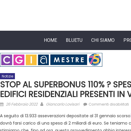
HOME
BLUETU
CHI SIAMO
PR
Notizie
STOP AL SUPERBONUS 110% ? SPESI 
EDIFICI RESIDENZIALI PRESENTI IN
26 Febbraio 2022
Giancarlo Lovisari
Commenti disabilitati
A seguito di 13.933 asseverazioni depositate al 31 gennaio scorso
dovrà farsi carico di una spesa di 2 miliardi di euro. Se teniamo 
stimiamo che, fino ad ora, questo provvedimento abbia interessat