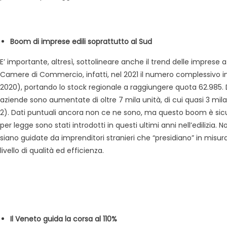
Boom di imprese edili soprattutto al Sud
E’ importante, altresì, sottolineare anche il trend delle imprese a
Camere di Commercio, infatti, nel 2021 il numero complessivo in 
2020), portando lo stock regionale a raggiungere quota 62.985. Di 
aziende sono aumentate di oltre 7 mila unità, di cui quasi 3 mil
2). Dati puntuali ancora non ce ne sono, ma questo boom è sicu
per legge sono stati introdotti in questi ultimi anni nell’edilizia
siano guidate da imprenditori stranieri che “presidiano” in misu
livello di qualità ed efficienza.
Il Veneto guida la corsa al 110%