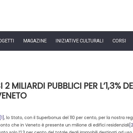
OGETTI
MAGAZINE
INIZIATIVE CULTURALI
CORSI
2 MILIARDI PUBBLICI PER L’1,3% DE
 VENETO
[1]
, lo Stato, con il Superbonus del 110 per cento, per la nostra re
conto che in Veneto è presente un milione di edifici residenziali
[
o solo l’1,3 per cento del totale degli immobili destinati ad uso