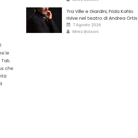
Tra Ville e Giardini, Frida Kahlo
rivive nel teatro di Andrea Ortis
7 Agosto 2026
Mirko Bolzoni
l
si le
 Tab.
nus che
vità
il