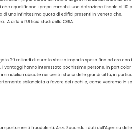
i che riqualificano i propri immobili una detrazione fiscale al 110 
a di una infinitesima quota di edifici presenti in Veneto che,
 A dirlo è l’Ufficio studi della CGIA.
ato 20 miliardi di euro: lo stesso importo speso fino ad ora con i
rò, i vantaggi hanno interessato pochissime persone, in particol
mmobiliari ubicate nei centri storici delle grandi città, in partico
temente sbilanciata a favore dei ricchi e, come vedremo in se
mportamenti fraudolenti. Anzi. Secondo i dati dell’Agenzia delle