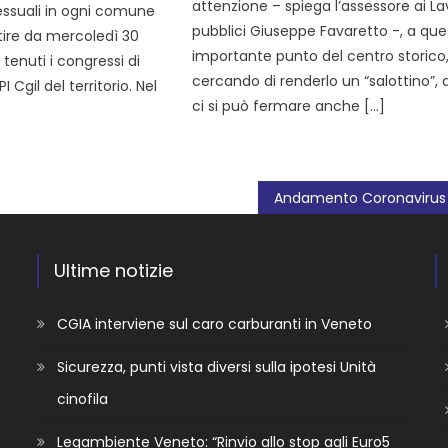
attenzione – spiega l’assessore ai La
ssuali in ogni comune
pubblici Giuseppe Favaretto -, a que
rtire da mercoledì 30
importante punto del centro storico
tenuti i congressi di
cercando di renderlo un “salottino”,
Cgil del territorio. Nel
ci si può fermare anche […]
Ultime notizie
CGIA interviene sul caro carburanti in Veneto
Sicurezza, punti vista diversi sulla ipotesi Unità
cinofila
Legambiente Veneto: “Rinvio allo stop agli Euro5