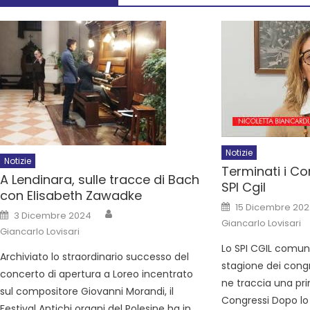
Notizie
Notizie
Terminati i Co
A Lendinara, sulle tracce di Bach
SPI Cgil
con Elisabeth Zawadke
15 Dicembre 20
3 Dicembre 2024
Giancarlo Lovisari
Giancarlo Lovisari
Lo SPI CGIL comuni
Archiviato lo straordinario successo del
stagione dei congr
concerto di apertura a Loreo incentrato
ne traccia una prima
sul compositore Giovanni Morandi, il
Congressi Dopo lo
Festival Antichi organi del Polesine ha in