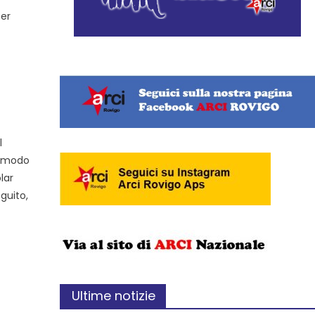
per
l
ar modo
lar
guito,
Ultime notizie