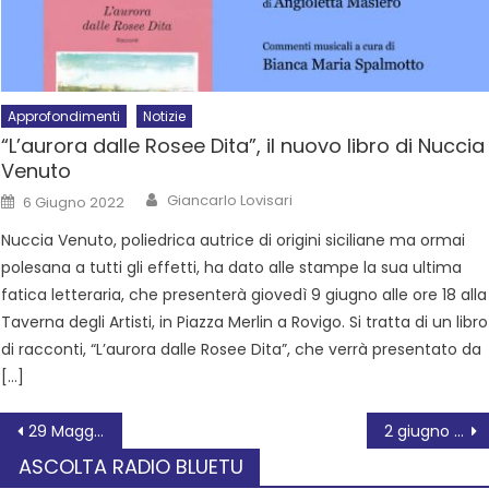
Approfondimenti
Notizie
“L’aurora dalle Rosee Dita”, il nuovo libro di Nuccia
Venuto
Giancarlo Lovisari
6 Giugno 2022
Nuccia Venuto, poliedrica autrice di origini siciliane ma ormai
polesana a tutti gli effetti, ha dato alle stampe la sua ultima
fatica letteraria, che presenterà giovedì 9 giugno alle ore 18 alla
Taverna degli Artisti, in Piazza Merlin a Rovigo. Si tratta di un libro
di racconti, “L’aurora dalle Rosee Dita”, che verrà presentato da
[…]
29 Maggio 2022: XX Giornata Nazionale del Sollievo: il grande ruolo delle cure palliative nel territorio dell’Azienda Ulss 5 Polesana
2 giugno 2022 – Festa della Repubblica e delle Associazioni
ASCOLTA RADIO BLUETU