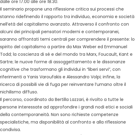
dalle ore 17.00 alle ore 18.30.
Il seminario propone una riflessione critica sui processi che
stanno ridefinendo il rapporto tra individuo, economia e società
nell’età del capitalismo avanzato. Attraverso il confronto con
alcuni dei principali pensatori moderni e contemporanei,
saranno affrontati temi centrali per comprendere il presente: lo
spirito del capitalismo a partire da Max Weber ed Emmanuel
Todd; la coscienza di sé e del mondo tra Marx, Foucault, Kant e
Sartre; le nuove forme di assoggettamento e le dissonanze
cognitive che trasformano gli individui in “liberi servi”, con
riferimenti a Yanis Varoufakis e Alessandro Volpi; infine, la
ricerca di possibili vie di fuga per reinventare l’umano oltre il
nichilismo diffuso.
Il percorso, coordinato da Bertilla Lazzari, è rivolto a tutte le
persone interessate ad approfondire i grandi nodi etici e sociali
della contemporaneità. Non sono richieste competenze
specialistiche, ma disponibilità al confronto e alla riflessione
condivisa.