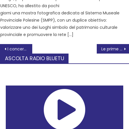
UNESCO, ha allestito da pochi
giorni una mostra fotografica dedicata al Sistema Museale
Provinciale Polesine (SMPP), con un duplice obiettivo:
valorizzare uno dei luoghi simbolo del patrimonio culturale
provinciale e promuovere la rete […]
I concerti per clavicembali e archi di Johann Sebastian Bach
Le prime iniziative del Comitato per il No al referendum sulla Giutizia
ASCOLTA RADIO BLUETU