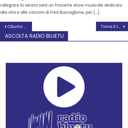
rallegrare la serata sarà un frizzante show musicale dedicato
alla vita e alle canzoni di Fred Buscaglione, per […]
Cibotto si racconta nella sua mostra. Sino al 28 giugno, al Roncale
Torna il teatro di “VIVA!” con lo spettacolo “Zona Franca”
ASCOLTA RADIO BLUETU