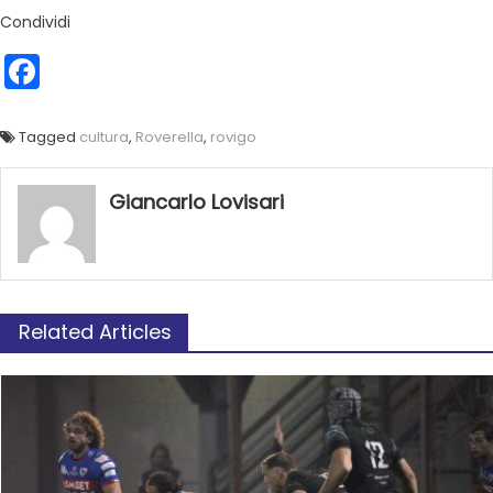
Condividi
Facebook
Tagged
cultura
,
Roverella
,
rovigo
Giancarlo Lovisari
Related Articles