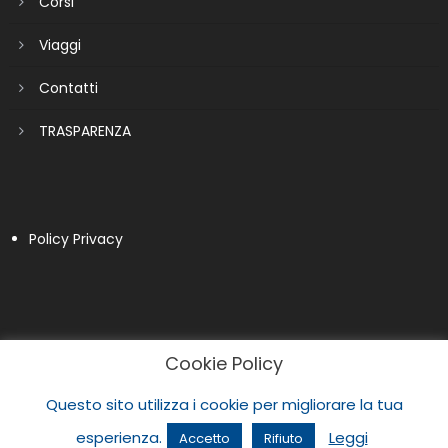
Corsi
Viaggi
Contatti
TRASPARENZA
Policy Privacy
Cookie Policy
Questo sito utilizza i cookie per migliorare la tua
esperienza.
Leggi
Accetto
Rifiuto
|
Newspaper Lite by
themecentury
.