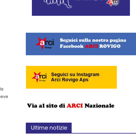
lla
deve
Ultime notizie