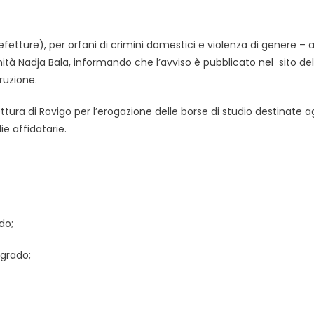
refetture), per orfani di crimini domestici e violenza di genere –
ità Nadja Bala, informando che l’avviso è pubblicato nel sito del
truzione.
ettura di Rovigo per l’erogazione delle borse di studio destinate ag
ie affidatarie.
do;
 grado;