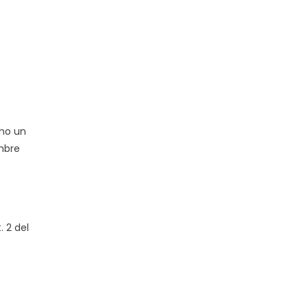
eno un
embre
. 2 del