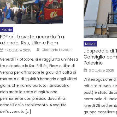
Notizie
FDF srl: trovato accordo fra
azienda, Rsu, Uilm e Fiom
Notizie
Giancarlo Lovisari
L’ospedale di 
17 Ottobre 2025
Consiglio com
Venerdì 17 ottobre, si è raggiunta un’intesa
Polesine
tra azienda e la Rsu Fdf Srl, Fiom e Uilm di
3 Ottobre 2025
Verona per affrontare le gravi difficoltà di
mercato e di liquidità bancaria degli ultimi
L’Interrogazione d
giorni, che hanno portato i sindacati a
criticità al “San L
dichiarare lo stato di agitazione
post) è stata disc
permanente con presidio davanti ai
comunale di Badia
cancelli dello stabilimento. A seguito
lunedì 29 settembr
dell’avvenuto […]
gruppo consiliare pe