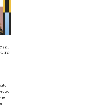
Jazz…
eatro
iato
Teatro
one
er