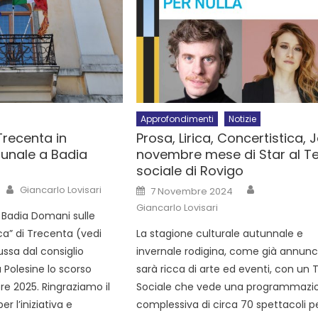
Approfondimenti
Notizie
Trecenta in
Prosa, Lirica, Concertistica, 
unale a Badia
novembre mese di Star al T
sociale di Rovigo
Giancarlo Lovisari
7 Novembre 2024
Giancarlo Lovisari
i Badia Domani sulle
uca” di Trecenta (vedi
La stagione culturale autunnale e
ussa dal consiglio
invernale rodigina, come già annunc
 Polesine lo scorso
sarà ricca di arte ed eventi, con un 
e 2025. Ringraziamo il
Sociale che vede una programmazi
r l’iniziativa e
complessiva di circa 70 spettacoli p