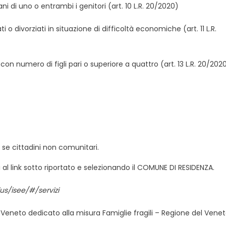
fani di uno o entrambi i genitori (art. 10 L.R. 20/2020)
 o divorziati in situazione di difficoltà economiche (art. 11 L.R.
 con numero di figli pari o superiore a quattro (art. 13 L.R. 20/202
 se cittadini non comunitari.
 link sotto riportato e selezionando il COMUNE DI RESIDENZA.
us/isee/#/servizi
ne Veneto dedicato alla misura Famiglie fragili – Regione del Vene