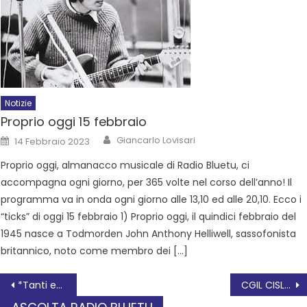
Notizie
Proprio oggi 15 febbraio
Giancarlo Lovisari
14 Febbraio 2023
Proprio oggi, almanacco musicale di Radio Bluetu, ci
accompagna ogni giorno, per 365 volte nel corso dell’anno! Il
programma va in onda ogni giorno alle 13,10 ed alle 20,10. Ecco i
“ticks” di oggi 15 febbraio 1) Proprio oggi, il quindici febbraio del
1945 nasce a Todmorden John Anthony Helliwell, sassofonista
britannico, noto come membro dei […]
*Tanti eventi nel weekend per lanciare la stagione del cinquantesimo.*
CGIL CISL UIL E SPI Cgil, FNP Cisl, UILP Uil La Negoziazione sociale, il PNRR con i Comuni della Provincia di Rovigo