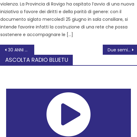
violenza. La Provincia di Rovigo ha ospitato l’avvio di una nuova
iniziativa a favore dei diritti e della parità di genere: con il
documento siglato mercoledì 25 giugno in sala consiliare, si
intende favorire infatti la costruzione di una rete che possa
sostenere e accompagnare le […]
30 ANNI DEL SUEM 118 OPEN DAY IN PIAZZA GARIBALDI A ROVIGO SABATO 26 MARZO
Due semifinalisti del Paleocapa in finale alle Olimpiadi di Matematica Il liceo rodigino unico rappresentante del Polesine a Cesenatico
ASCOLTA RADIO BLUETU