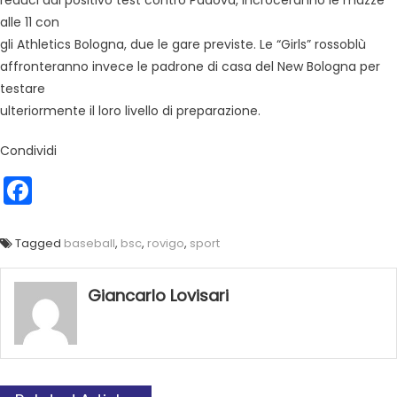
reduci dal positivo test contro Padova, incroceranno le mazze
alle 11 con
gli Athletics Bologna, due le gare previste. Le “Girls” rossoblù
affronteranno invece le padrone di casa del New Bologna per
testare
ulteriormente il loro livello di preparazione.
Condividi
Facebook
Tagged
baseball
,
bsc
,
rovigo
,
sport
Giancarlo Lovisari