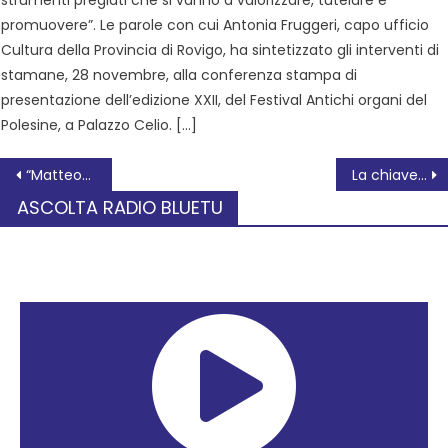
strumenti pregiati che si vanno a valorizzare, tutelare e
promuovere”. Le parole con cui Antonia Fruggeri, capo ufficio
Cultura della Provincia di Rovigo, ha sintetizzato gli interventi di
stamane, 28 novembre, alla conferenza stampa di
presentazione dell’edizione XXII, del Festival Antichi organi del
Polesine, a Palazzo Celio. […]
“Matteotti nella memoria cantata – Tra storia e cantastorie”
La chiave del nostro futuro? Scegliere la scuola giusta
ASCOLTA RADIO BLUETU