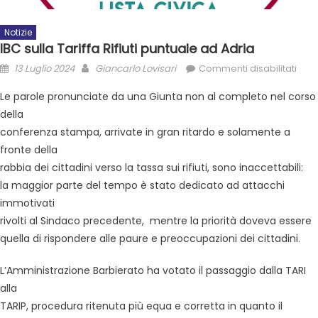
Notizie
IBC sulla Tariffa Rifiuti puntuale ad Adria
13 Luglio 2024
Giancarlo Lovisari
Commenti disabilitati
Le parole pronunciate da una Giunta non al completo nel corso
della
conferenza stampa, arrivate in gran ritardo e solamente a
fronte della
rabbia dei cittadini verso la tassa sui rifiuti, sono inaccettabili:
la maggior parte del tempo è stato dedicato ad attacchi
immotivati
rivolti al Sindaco precedente, mentre la priorità doveva essere
quella di rispondere alle paure e preoccupazioni dei cittadini.
L’Amministrazione Barbierato ha votato il passaggio dalla TARI
alla
TARIP, procedura ritenuta più equa e corretta in quanto il