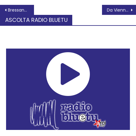
Bressane ospita per la prima volta la Pastasciutta Antifascista
Da Vienna a tutto groove, arrivano a Canda i BartolomeyBittmann
ASCOLTA RADIO BLUETU