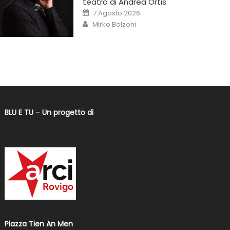
teatro di Andrea Ortis
7 Agosto 2026
Mirko Bolzoni
BLU E TU
–
Un progetto di
Piazza Tien An Men