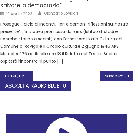
salvare la democrazia”
Giancarlo Lovisari
19 Aprile 2023
Prosegue il ciclo di incontri, “Ieri e domani: riflessioni sul nostro
presente”. L’iniziativa promossa da Isers (Istituo di studi e
ricerche storico e sociali) con l’assessorato alla Cultura del
Comune di Rovigo e il Circolo culturale 2 giugno 1946 APS.
Mercoledì 26 aprile alle ore 18 il Ridotto del Teatro Sociale
ospiterà l’incontro “Il punto […]
CGIL, CISL E UIL:“Salari troppo bassi. Serve più occupazione di qualità e meno precariato”
Nasce Rovigoracconta KIDS
ASCOLTA RADIO BLUETU