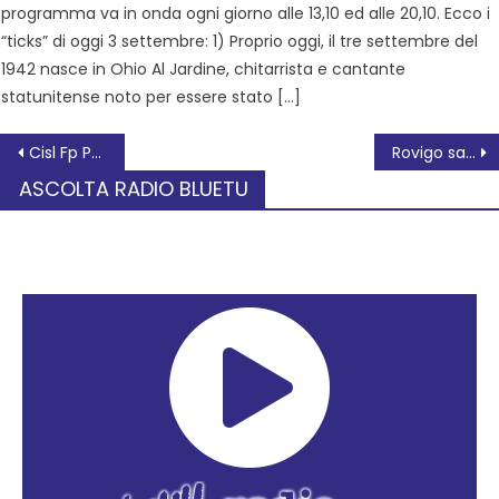
programma va in onda ogni giorno alle 13,10 ed alle 20,10. Ecco i
“ticks” di oggi 3 settembre: 1) Proprio oggi, il tre settembre del
1942 nasce in Ohio Al Jardine, chitarrista e cantante
statunitense noto per essere stato […]
Cisl Fp Padova Rovigo: situazione critica per l’Ulss 5 Polesana
Rovigo saluta il Giro d’Italia: musica e convivialità all’ex Monastero Olivetano
ASCOLTA RADIO BLUETU