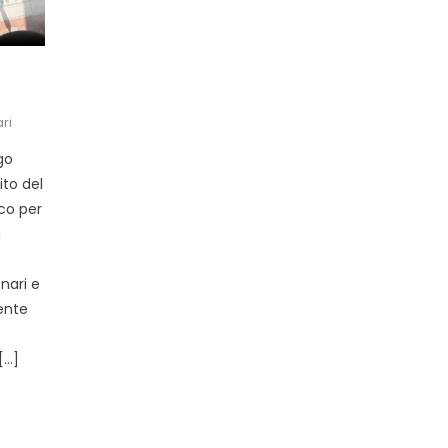
ri
go
ito del
co per
a
nari e
gente
[…]