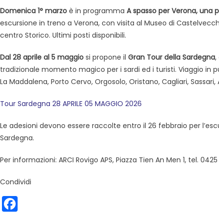
Domenica 1° marzo
è in programma
A spasso per Verona, una pa
escursione in treno a Verona, con visita al Museo di Castelvecch
centro Storico. Ultimi posti disponibili.
Dal 28 aprile al 5 maggio
si propone il
Gran Tour della Sardegna
,
tradizionale momento magico per i sardi ed i turisti. Viaggio in 
La Maddalena, Porto Cervo, Orgosolo, Oristano, Cagliari, Sassari, A
Tour Sardegna 28 APRILE 05 MAGGIO 2026
Le adesioni devono essere raccolte entro il 26 febbraio per l’esc
Sardegna.
Per informazioni: ARCI Rovigo APS, Piazza Tien An Men 1, tel. 04
Condividi
Facebook