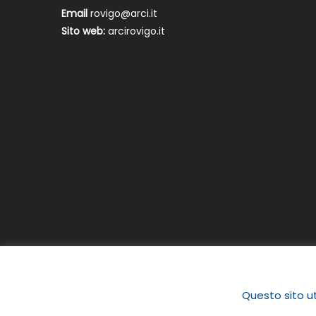
Email
rovigo@arci.it
Sito web:
arcirovigo.it
Questo sito ut
|
Newspaper Lite by
themecentury
.