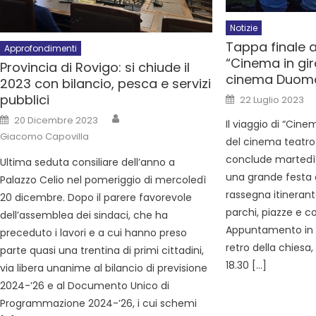
Notizie
Tappa finale 
Approfondimenti
“Cinema in giro
Provincia di Rovigo: si chiude il
cinema Duom
2023 con bilancio, pesca e servizi
pubblici
22 Luglio 2023
20 Dicembre 2023
Il viaggio di “Cinem
Giacomo Capovilla
del cinema teatro
conclude martedì 2
Ultima seduta consiliare dell’anno a
una grande festa 
Palazzo Celio nel pomeriggio di mercoledì
rassegna itineran
20 dicembre. Dopo il parere favorevole
parchi, piazze e co
dell’assemblea dei sindaci, che ha
Appuntamento in vi
preceduto i lavori e a cui hanno preso
retro della chies
parte quasi una trentina di primi cittadini,
18.30 […]
via libera unanime al bilancio di previsione
2024-’26 e al Documento Unico di
Programmazione 2024-’26, i cui schemi