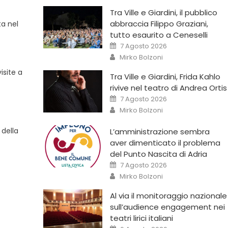
Tra Ville e Giardini, il pubblico
abbraccia Filippo Graziani,
ta nel
tutto esaurito a Ceneselli
7 Agosto 2026
Mirko Bolzoni
isite a
Tra Ville e Giardini, Frida Kahlo
rivive nel teatro di Andrea Ortis
7 Agosto 2026
Mirko Bolzoni
 della
L’amministrazione sembra
aver dimenticato il problema
del Punto Nascita di Adria
7 Agosto 2026
Mirko Bolzoni
Al via il monitoraggio nazionale
sull’audience engagement nei
teatri lirici italiani