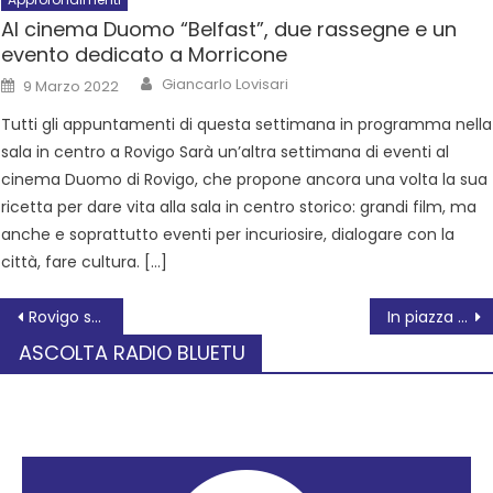
Al cinema Duomo “Belfast”, due rassegne e un
evento dedicato a Morricone
Giancarlo Lovisari
9 Marzo 2022
Tutti gli appuntamenti di questa settimana in programma nella
sala in centro a Rovigo Sarà un’altra settimana di eventi al
cinema Duomo di Rovigo, che propone ancora una volta la sua
ricetta per dare vita alla sala in centro storico: grandi film, ma
anche e soprattutto eventi per incuriosire, dialogare con la
città, fare cultura. […]
Rovigo saluta il 2025 con una grande festa in piazza
In piazza Annonaria Il Natale fiorito dell’anima
ASCOLTA RADIO BLUETU