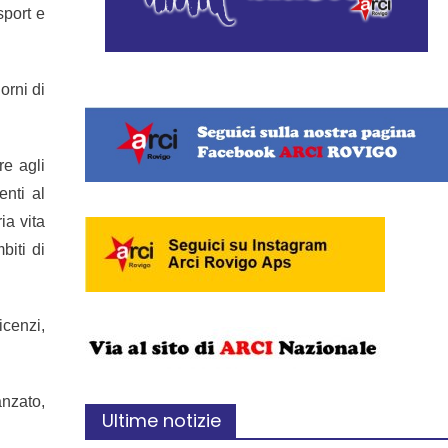
sport e
orni di
re agli
enti al
ia vita
biti di
icenzi,
anzato,
Ultime notizie