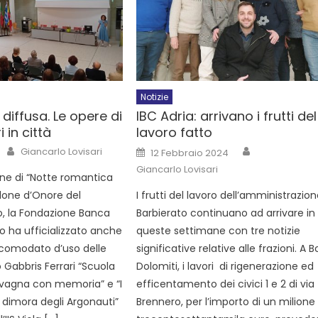
Notizie
 diffusa. Le opere di
IBC Adria: arrivano i frutti del
 in città
lavoro fatto
Giancarlo Lovisari
12 Febbraio 2024
Giancarlo Lovisari
one di “Notte romantica
alone d’Onore del
I frutti del lavoro dell’amministrazio
o, la Fondazione Banca
Barbierato continuano ad arrivare in
o ha ufficializzato anche
queste settimane con tre notizie
 comodato d’uso delle
significative relative alle frazioni. A 
Gabbris Ferrari “Scuola
Dolomiti, i lavori di rigenerazione ed
lavagna con memoria” e “I
efficentamento dei civici 1 e 2 di via
a dimora degli Argonauti”
Brennero, per l’importo di un milione