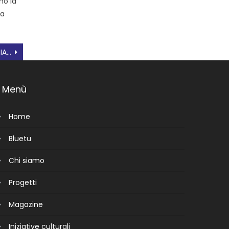
no la
va
RIFORMA AMBITI TERRITORIALI SOCIALI (ATS)
Menù
Home
Bluetu
Chi siamo
Progetti
Magazine
Iniziative culturali