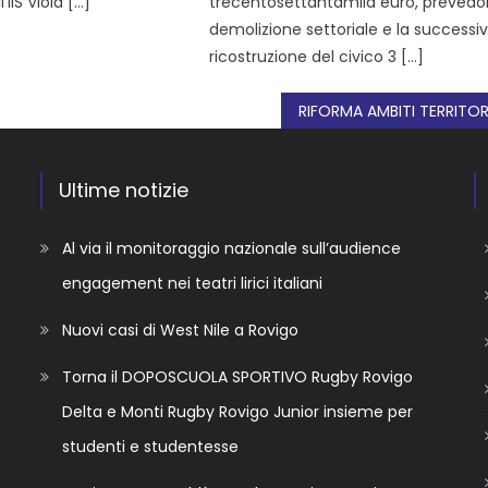
’IIS Viola […]
trecentosettantamila euro, prevedo
demolizione settoriale e la successi
ricostruzione del civico 3 […]
Ultime notizie
Al via il monitoraggio nazionale sull’audience
engagement nei teatri lirici italiani
Nuovi casi di West Nile a Rovigo
Torna il DOPOSCUOLA SPORTIVO Rugby Rovigo
Delta e Monti Rugby Rovigo Junior insieme per
studenti e studentesse