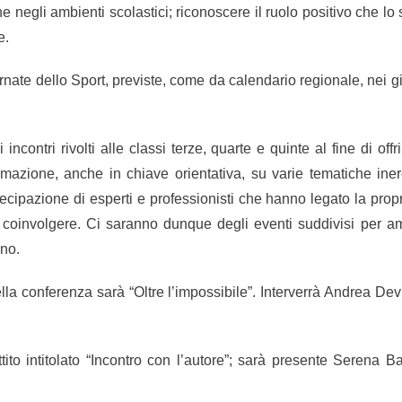
he negli ambienti scolastici; riconoscere il ruolo positivo che lo 
e.
rnate dello Sport, previste, come da calendario regionale, nei gi
contri rivolti alle classi terze, quarte e quinte al fine di offri
rmazione, anche in chiave orientativa, su varie tematiche iner
cipazione di esperti e professionisti che hanno legato la propr
ò coinvolgere. Ci saranno dunque degli eventi suddivisi per am
nno.
ella conferenza sarà “Oltre l’impossibile”. Interverrà Andrea Dev
ito intitolato “Incontro con l’autore”; sarà presente Serena B