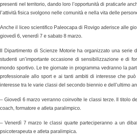
presenti nel territorio, dando loro l’opportunità di praticarle anc
l’attività fisica svolgono nelle comunità e nella vita delle person
Anche il liceo scientifico Paleocapa di Rovigo aderisce alle gio
giovedì 6, venerdì 7 e sabato 8 marzo.
Il Dipartimento di Scienze Motorie ha organizzato una serie di in
studenti un’importante occasione di sensibilizzazione e di fo
mondo sportivo. Le tre giornate in programma vedranno la parte
professionale allo sport e ai tanti ambiti di interesse che pu
interesse tra le varie classi del secondo biennio e dell’ultimo a
– Giovedì 6 marzo verranno coinvolte le classi terze. Il titolo d
coach, formatore e atleta paralimpico.
– Venerdì 7 marzo le classi quarte parteciperanno a un dibatt
psicoterapeuta e atleta paralimpica.