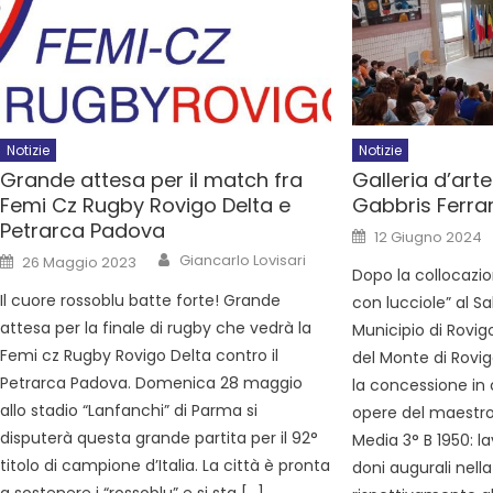
Notizie
Notizie
Grande attesa per il match fra
Galleria d’arte
Femi Cz Rugby Rovigo Delta e
Gabbris Ferrari
Petrarca Padova
12 Giugno 2024
Giancarlo Lovisari
26 Maggio 2023
Dopo la collocazi
Il cuore rossoblu batte forte! Grande
con lucciole” al S
attesa per la finale di rugby che vedrà la
Municipio di Rovig
Femi cz Rugby Rovigo Delta contro il
del Monte di Rovig
Petrarca Padova. Domenica 28 maggio
la concessione in
allo stadio “Lanfanchi” di Parma si
opere del maestro 
disputerà questa grande partita per il 92°
Media 3° B 1950: 
titolo di campione d’Italia. La città è pronta
doni augurali nell
a sostenere i “rossoblu” e si sta […]