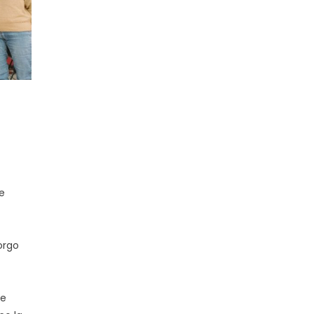
ne
Borgo
 e