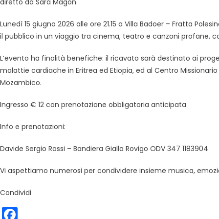
diretto da Sara Magon.
Lunedì 15 giugno 2026 alle ore 21.15 a Villa Badoer – Fratta Pol
il pubblico in un viaggio tra cinema, teatro e canzoni profane, 
L’evento ha finalità benefiche: il ricavato sarà destinato ai prog
malattie cardiache in Eritrea ed Etiopia, ed al Centro Missionario
Mozambico.
Ingresso € 12 con prenotazione obbligatoria anticipata
Info e prenotazioni:
Davide Sergio Rossi – Bandiera Gialla Rovigo ODV 347 1183904
Vi aspettiamo numerosi per condividere insieme musica, emozion
Condividi
Facebook