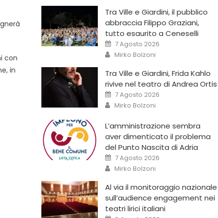
Tra Ville e Giardini, il pubblico
abbraccia Filippo Graziani,
agnerà
tutto esaurito a Ceneselli
7 Agosto 2026
Mirko Bolzoni
ni con
e, in
Tra Ville e Giardini, Frida Kahlo
rivive nel teatro di Andrea Ortis
7 Agosto 2026
Mirko Bolzoni
L’amministrazione sembra
aver dimenticato il problema
del Punto Nascita di Adria
7 Agosto 2026
Mirko Bolzoni
Al via il monitoraggio nazionale
sull’audience engagement nei
teatri lirici italiani