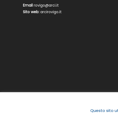
Email
rovigo@arci.it
Sito web:
arcirovigo.it
Questo sito ut
|
Newspaper Lite by
themecentury
.