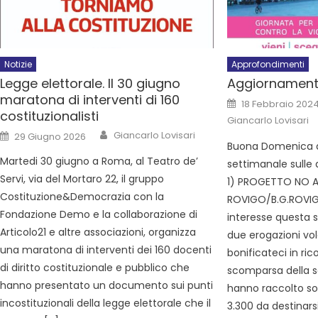
Notizie
Approfondimenti
Legge elettorale. Il 30 giugno
Aggiornamenti
maratona di interventi di 160
18 Febbraio 202
costituzionalisti
Giancarlo Lovisari
Giancarlo Lovisari
29 Giugno 2026
Buona Domenica a
Martedi 30 giugno a Roma, al Teatro de’
settimanale sulle a
Servi, via del Mortaro 22, il gruppo
1) PROGETTO NO A
Costituzione&Democrazia con la
ROVIGO/B.G.ROVIGO
Fondazione Demo e la collaborazione di
interesse questa s
Articolo21 e altre associazioni, organizza
due erogazioni volo
una maratona di interventi dei 160 docenti
bonificateci in ri
di diritto costituzionale e pubblico che
scomparsa della so
hanno presentato un documento sui punti
hanno raccolto s
incostituzionali della legge elettorale che il
3.300 da destinars