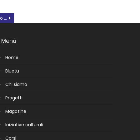
Ai TIR veneti il caro gasolio e’ già costato 180 milioni (e ora pagano gli altri)
Menù
Home
Bluetu
Chi siamo
Progetti
Magazine
Iniziative culturali
Corsi