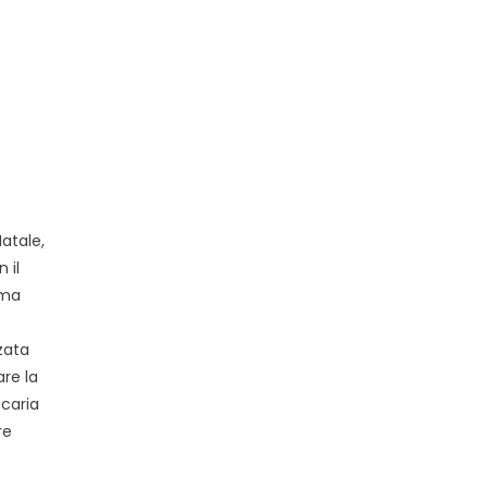
Natale,
 il
ema
zzata
are la
ecaria
re