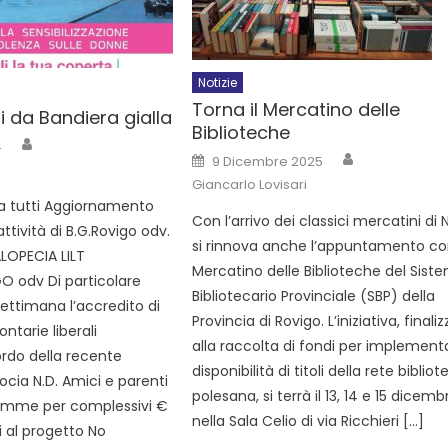
Notizie
Torna il Mercatino delle
 da Bandiera gialla
Biblioteche
4
9 Dicembre 2025
Giancarlo Lovisari
 tutti Aggiornamento
Con l’arrivo dei classici mercatini di 
ttività di B.G.Rovigo odv.
si rinnova anche l’appuntamento con
LOPECIA LILT
Mercatino delle Biblioteche del Sist
 odv Di particolare
Bibliotecario Provinciale (SBP) della
ettimana l’accredito di
Provincia di Rovigo. L’iniziativa, finali
ntarie liberali
alla raccolta di fondi per implement
cordo della recente
disponibilità di titoli della rete bibliot
cia N.D. Amici e parenti
polesana, si terrà il 13, 14 e 15 dicemb
omme per complessivi €
nella Sala Celio di via Ricchieri […]
i al progetto No