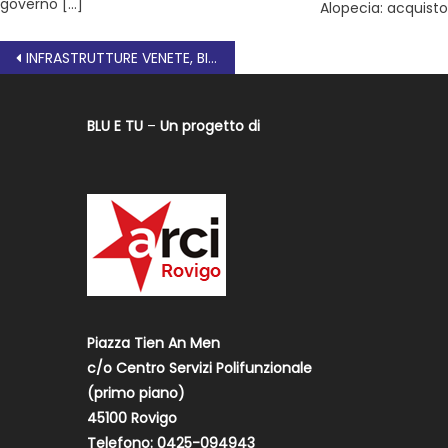
governo […]
Alopecia: acquisto
INFRASTRUTTURE VENETE, BILANCIO 2025: 64 MILIONI DI INVESTIMENTI.
BLU E TU
–
Un progetto di
Piazza Tien An Men
c/o Centro Servizi Polifunzionale
(primo piano)
45100 Rovigo
Telefono: 0425-094943