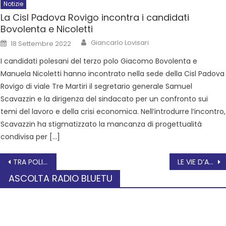
Notizie
La Cisl Padova Rovigo incontra i candidati
Bovolenta e Nicoletti
Giancarlo Lovisari
18 Settembre 2022
I candidati polesani del terzo polo Giacomo Bovolenta e
Manuela Nicoletti hanno incontrato nella sede della Cisl Padova
Rovigo di viale Tre Martiri il segretario generale Samuel
Scavazzin e la dirigenza del sindacato per un confronto sui
temi del lavoro e della crisi economica. Nell’introdurre l’incontro,
Scavazzin ha stigmatizzato la mancanza di progettualità
condivisa per […]
TRA POLITICA E DIRITTO Piero Calamandrei e il Partito D’azione
LE VIE D’ACQUA. Archeologia, viaggi e scambi nell’antico Polesine.
ASCOLTA RADIO BLUETU