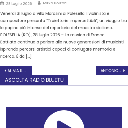
Mirko Bolzoni
28 Luglio 2026
Venerdì 31 luglio a Villa Morosini di Polesella il violinista e
compositore presenta “Traiettorie impercettibili”, un viaggio tra
le pagine più intense del repertorio del maestro siciliano.
POLESELLA (RO), 28 luglio 2026 – La musica di Franco
Battiato continua a parlare alle nuove generazioni di musicisti,
ispirando percorsi artistici capaci di coniugare memoria e
ricerca. È da […]
AL VIA IL PREMIO TOMEO 2023, L’OSCAR DEL TEATRO DEI RAGAZZI DEL POLESINE
ANTONIO CARRARO: Incontro con azienda il 16 marzo
ASCOLTA RADIO BLUETU