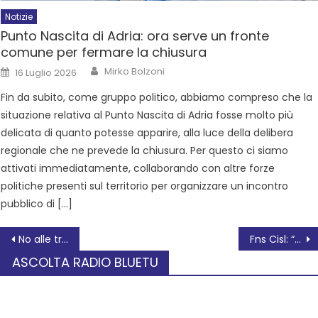
Notizie
Punto Nascita di Adria: ora serve un fronte
comune per fermare la chiusura
Mirko Bolzoni
16 Luglio 2026
Fin da subito, come gruppo politico, abbiamo compreso che la
situazione relativa al Punto Nascita di Adria fosse molto più
delicata di quanto potesse apparire, alla luce della delibera
regionale che ne prevede la chiusura. Per questo ci siamo
attivati immediatamente, collaborando con altre forze
politiche presenti sul territorio per organizzare un incontro
pubblico di […]
No alle trivelle: raccolta firma
Fns Cisl: “Abbiamo ribadito al sottosegretario le criticità nel carcere di Rovigo”
ASCOLTA RADIO BLUETU