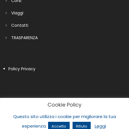
Corsi
Viaggi
Contatti
TRASPARENZA
Policy Privacy
Cookie Policy
Questo sito utilizza i cookie per migliorare la tua
esperienza.
Leggi
Accetto
Rifiuto
|
Newspaper Lite by
themecentury
.