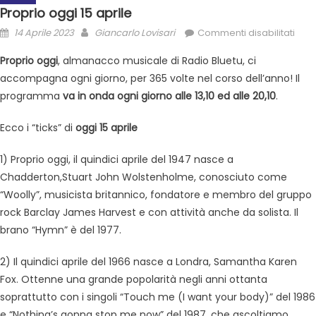
Proprio oggi 15 aprile
14 Aprile 2023
Giancarlo Lovisari
Commenti disabilitati
Proprio oggi
, almanacco musicale di Radio Bluetu, ci
accompagna ogni giorno, per 365 volte nel corso dell’anno! Il
programma
va in onda ogni giorno alle 13,10 ed alle 20,10
.
Ecco i “ticks” di
oggi 15 aprile
1) Proprio oggi, il quindici aprile del 1947 nasce a
Chadderton,Stuart John Wolstenholme, conosciuto come
“Woolly”, musicista britannico, fondatore e membro del gruppo
rock Barclay James Harvest e con attività anche da solista. Il
brano “Hymn” è del 1977.
2) Il quindici aprile del 1966 nasce a Londra, Samantha Karen
Fox. Ottenne una grande popolarità negli anni ottanta
soprattutto con i singoli “Touch me (I want your body)” del 1986
e “Nothing’s gonna stop me now” del 1987, che ascoltiamo.