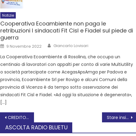
Notizie
Cooperativa Ecoambiente non paga le
retribuzioni I sindacati Fit Cisl e Fiadel sul piede di
guerra
Giancarlo Lovisari
9 Novembre 2022
La Cooperativa Ecoambiente di Rosolina, che occupa un
centinaio di lavoratori con appalti per conto di varie Multiutility
o società partecipate come AcegasApsAmga per Padova e
provincia, Ecoambiente Srl per Rovigo e alcuni Comuni della
provincia di Vicenza è da tempo sotto osservazione dei
sindacati Fit Cisl e Fiadel. «Ad oggi la situazione è degenerata»,
[…]
CREDITO: LE IMPRESE VENETE SONO LE PIU’ PENALIZZATE
Stare insieme, la mostra conclude le attività per il progetto Catarse
ASCOLTA RADIO BLUETU