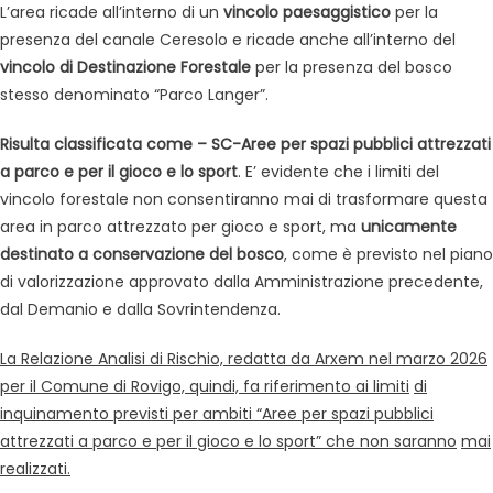
L’area ricade all’interno di un
vincolo paesaggistico
per la
presenza del canale Ceresolo e ricade anche all’interno del
vincolo di Destinazione Forestale
per la presenza del bosco
stesso denominato “Parco Langer”.
Risulta classificata come – SC-Aree per spazi pubblici attrezzati
a parco e per il gioco e lo sport
. E’ evidente che i limiti del
vincolo forestale non consentiranno mai di trasformare questa
area in parco attrezzato per gioco e sport, ma
unicamente
destinato a conservazione del bosco
, come è previsto nel piano
di valorizzazione approvato dalla Amministrazione precedente,
dal Demanio e dalla Sovrintendenza.
La Relazione Analisi di Rischio, redatta da Arxem nel marzo 2026
per il Comune di Rovigo, quindi, fa riferimento ai limiti
di
inquinamento previsti per ambiti “Aree per spazi pubblici
attrezzati a parco e per il gioco e lo sport” che non saranno
mai
realizzati.