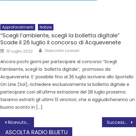
Approfondimenti
Notizie
“Scegli l’ambiente, scegli la bolletta digitale”
Scade il 26 luglio il concorso di Acquevenete
Giancarlo Lovisari
15 Luglio 2022
Ancora pochi giorni per partecipare al concorso “Scegli
l’ambiente, scegli la bolletta digitale”, promosso da
Acquevenete. E’ possibile fino al 26 luglio iscriversi allo Sportello
On Line (Sol), richiedere esclusivamente la bolletta digitale e
partecipare così all’ultima estrazione del 28 luglio prossimo.
Saranno estratti gli ultimi 13 vincitori, che si aggiudicheranno un
buono sconto in […]
Ricevuto in municipio dal sindaco il nuovo prefetto di Rovigo
Successo per “Cin ci là”: in scena l’allegria ed il talento dei protagonisti
ASCOLTA RADIO BLUETU