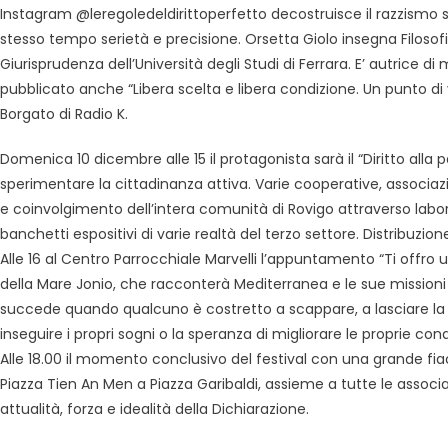
Instagram @leregoledeldirittoperfetto decostruisce il razzismo s
stesso tempo serietà e precisione. Orsetta Giolo insegna Filosofia 
Giurisprudenza dell’Università degli Studi di Ferrara. E’ autrice d
pubblicato anche “Libera scelta e libera condizione. Un punto di 
Borgato di Radio K.
Domenica 10 dicembre alle 15 il protagonista sarà il “Diritto all
sperimentare la cittadinanza attiva. Varie cooperative, associazio
e coinvolgimento dell’intera comunità di Rovigo attraverso labora
banchetti espositivi di varie realtà del terzo settore. Distribuzio
Alle 16 al Centro Parrocchiale Marvelli l’appuntamento “Ti offro
della Mare Jonio, che racconterà Mediterranea e le sue missioni s
succede quando qualcuno è costretto a scappare, a lasciare la
inseguire i propri sogni o la speranza di migliorare le proprie c
Alle 18.00 il momento conclusivo del festival con una grande fiacc
Piazza Tien An Men a Piazza Garibaldi, assieme a tutte le associaz
attualità, forza e idealità della Dichiarazione.