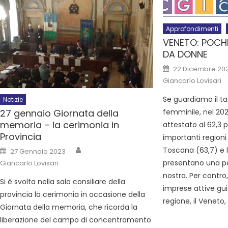
Approfondimenti
VENETO: POCH
DA DONNE
22 Dicembre 20
Giancarlo Lovisari
Se guardiamo il t
Notizie
femminile, nel 202
27 gennaio Giornata della
memoria – la cerimonia in
attestato al 62,3 p
Provincia
importanti regioni
Toscana (63,7) e 
27 Gennaio 2023
presentano una pe
Giancarlo Lovisari
nostra. Per contr
Si è svolta nella sala consiliare della
imprese attive gu
provincia la cerimonia in occasione della
regione, il Veneto,
Giornata della memoria, che ricorda la
liberazione del campo di concentramento