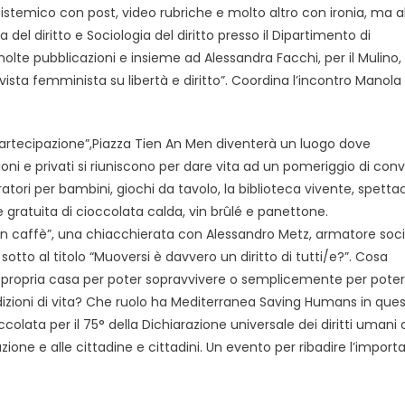
istemico con post, video rubriche e molto altro con ironia, ma a
del diritto e Sociologia del diritto presso il Dipartimento di
i molte pubblicazioni e insieme ad Alessandra Facchi, per il Mulino,
vista femminista su libertà e diritto”. Coordina l’incontro Manola
a partecipazione”,Piazza Tien An Men diventerà un luogo dove
ni e privati si riuniscono per dare vita ad un pomeriggio di convi
tori per bambini, giochi da tavolo, la biblioteca vivente, spettac
ne gratuita di cioccolata calda, vin brûlé e panettone.
 un caffè”, una chiacchierata con Alessandro Metz, armatore soci
otto al titolo “Muoversi è davvero un diritto di tutti/e?”. Cosa
 propria casa per poter sopravvivere o semplicemente per poter
ondizioni di vita? Che ruolo ha Mediterranea Saving Humans in que
olata per il 75° della Dichiarazione universale dei diritti umani 
ione e alle cittadine e cittadini. Un evento per ribadire l’import