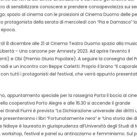
ntro di sensibilizzare conoscere e prendere consapevolezza sui ser
vigo; spazio al cinema con le proiezioni al Cinema Duomo delle pel
stato protagonista della serata di mercoledì con “Pia e Damasco” l
i epoca.
nerdì 8 dicembre alle 21 al Cinema Teatro Duomo spazio alla mus
 Libertà – Una canzone per Amnesty 2023. Ad aprire l’evento il
nti) e Obi (Premio Giuria Popolare). A seguire la consegna del 
omadi e un incontro con Beppe Carletti. Proprio il brano “Il caporal
 con tutti i protagonisti del festival, che verrà appunto presentat
o, appuntamento speciale per la rassegna Porta il bocia al cin
ella cooperativa Porto Alegre e alle 16.30 si accende il grande
dei Grandi Fiumi è prevista “La Dichiarazione universale dei diritti
resenteranno i libri “Fortunatamente nera” e “Una storia dei dir
 Ndiaye è laureata in giurisprudenza all’Università degli Studi di 
e, workshop, festival e panel su antirazzismo e femminismo. Sul pr