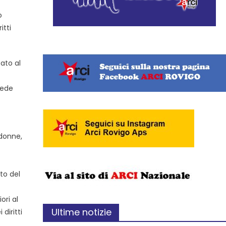
o
itti
cato al
vede
 donne,
sto del
ori al
Ultime notizie
diritti