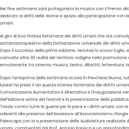
Nel fine settimana sarà protagonista la musica con il Premio alla 
dedicato ai diritti delle donne e spazio alla partecipazione con la
umani.
Al giro di boa l’intesa Settimana dei diritti umani che sta coinvo
settantacinquesimo della Dichiarazione universale dei diritti um
Dopo il successo della prima edizione, tenutasi lo scorso luglio, 
coinvolte oltre 30 realtà del territorio rodigino nella promozione 
emozionante tra cinema, musica, teatro, dibattiti, letteratura, lab
Dopo l’anteprima della settimana scorsa in Pescheria Nuova, tutt
lunedì ha preso il via questa intensa Settimana dei dirittti umani
Comunicazione Aumentativa e Alternativa e l’inaugurazione vera
dell’edizione estiva del festival e la presentazione della pubblica
Tavolo contro tutte le guerre per la pace e i diritti umani, con 
aderenti alla presenza dell’Assessore all’Associazionismo Giorgia 
Paleocapa con la a presentazione delle Audioletture realizzate dagl
umani, commentati dal Prof. Antonio Papisca e un approfondimento