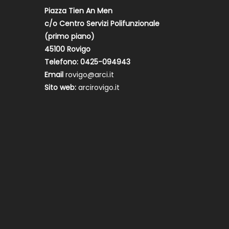
Piazza Tien An Men
c/o Centro Servizi Polifunzionale
(primo piano)
45100 Rovigo
Telefono: 0425-094943
Email
rovigo@arci.it
Sito web:
arcirovigo.it