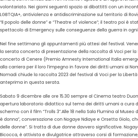
volontariato. Nei giorni seguenti spazio ai dibattitti con un inco
LGBTQIA+, antiviolenza e antidiscriminazione sul territorio di Ro
“Il popolo delle donne” e “Theatre of violence”; il teatro poi è 
spettacolo di Emergency sulle conseguenze della guerra in ogn
Nel fine settimana gli appuntamenti più attesi del festival. Ve
la serata concerto di presentazione della raccolta di Voci per la
concerto di Cenere (Premio Amnesty International Italia emerge
alla carriera per il loro l’impegno in favore dei diritti umani ai N
Nomadi chiude la raccolta 2023 del festival di Voci per la Libertà
anteprima in questa serata.
Sabato 9 dicembre alle ore 15.30 sempre al Cinema teatro Duom
apertura laboratorio didattico sul tema dei diritti umani a cura d
schermo con il film “Trolls 3”.Alle 18 nella Sala Flumina al Museo 
è donna”, conversazione con Nogaye Ndiaye e Orsetta Giolo, che p
delle donne”. Si tratta di due donne davvero significative. Nogaye
Bicocca, è attivista e divulgatrice attraverso corsi di formazion