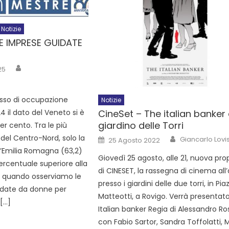
Notizie
E IMPRESE GUIDATE
25
asso di occupazione
Notizie
4 il dato del Veneto si è
CineSet – The italian banker 
giardino delle Torri
er cento. Tra le più
 del Centro-Nord, solo la
Giancarlo Lovis
25 Agosto 2022
l’Emilia Romagna (63,2)
Giovedì 25 agosto, alle 21, nuova pr
rcentuale superiore alla
di CINESET, la rassegna di cinema all
o, quando osserviamo le
presso i giardini delle due torri, in Pia
idate da donne per
Matteotti, a Rovigo. Verrà presentato 
 […]
Italian banker Regia di Alessandro Ro
con Fabio Sartor, Sandra Toffolatti, 