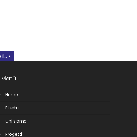
Il videomapping accende il Natale rodigino
Menù
Home
Bluetu
Chi siamo
Progetti