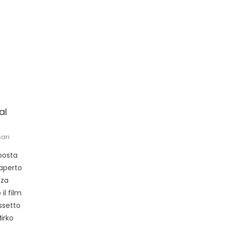
al
ari
oposta
’aperto
zza
il film
ssetto
Mirko