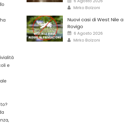
6 Agosto 2026
llo
Mirko Bolzoni
Nuovi casi di West Nile a
 ha
Rovigo
6 Agosto 2026
Mirko Bolzoni
vialità
oli e
ale
sto?
da
anza,