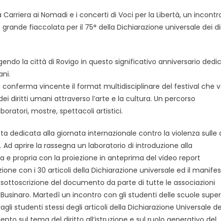
Carriera ai Nomadi e i concerti di Voci per la Libertà, un incontr
 grande fiaccolata per il 75° della Dichiarazione universale dei dir
lgendo la città di Rovigo in questo significativo anniversario dedi
ani.
si conferma vincente il format multidisciplinare del festival che 
dei diritti umani attraverso l’arte e la cultura. Un percorso
oratori, mostre, spettacoli artistici.
a dedicata alla giornata internazionale contro la violenza sulle
. Ad aprire la rassegna un laboratorio di introduzione alla
 e propria con la proiezione in anteprima del video report
zione con i 30 articoli della Dichiarazione universale ed il manife
la sottoscrizione del documento da parte di tutte le associazioni
Businaro. Martedì un incontro con gli studenti delle scuole superi
i studenti stessi degli articoli della Dichiarazione Universale dei 
 sul tema del diritto all’istruzione e sul ruolo generativo del