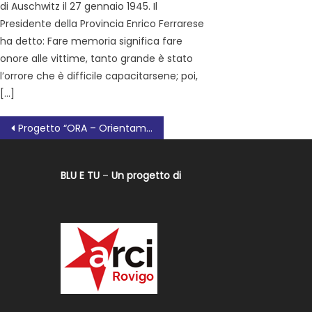
di Auschwitz il 27 gennaio 1945. Il
Presidente della Provincia Enrico Ferrarese
ha detto: Fare memoria significa fare
onore alle vittime, tanto grande è stato
l’orrore che è difficile capacitarsene; poi,
[…]
Progetto “ORA – Orientamento, Rete, Ascolto”: nuova sede per il centro ascolto di Rovigo
BLU E TU
–
Un progetto di