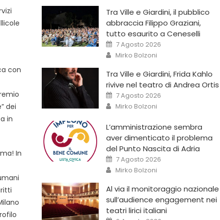
vizi
Tra Ville e Giardini, il pubblico
abbraccia Filippo Graziani,
licole
tutto esaurito a Ceneselli
o
7 Agosto 2026
Mirko Bolzoni
ica con
Tra Ville e Giardini, Frida Kahlo
rivive nel teatro di Andrea Ortis
Premio
7 Agosto 2026
Mirko Bolzoni
e” dei
a in
L’amministrazione sembra
aver dimenticato il problema
del Punto Nascita di Adria
ema! In
7 Agosto 2026
Mirko Bolzoni
 umani
Al via il monitoraggio nazionale
itti
sull’audience engagement nei
Milano
teatri lirici italiani
ofilo