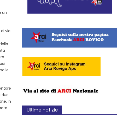
e un
di via
dello
ita
ara
asi
na le
rontare
a due
one. In
mata
Ultime notizie