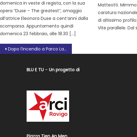
domenica in veste di regista, con la sua
Matteotti. Mimmo Fr
opera “Duse – The greatest”, omaggio
caratura nazionale
all’attrice Eleonora Duse a cent’anni dalla
di altissimo profilo
scomparsa. Appuntamento quindi
Vite parallele. Dal 
domenica 23 febbraio, alle 18.30 […]
Dopo l’incendio a Parco Langer, Legambiente Rovigo interroga il Comune
BLU E TU
–
Un progetto di
Piazza Tien An Men