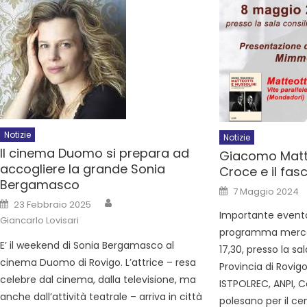
Notizie
Notizie
Il cinema Duomo si prepara ad
Giacomo Matte
accogliere la grande Sonia
Croce e il fas
Bergamasco
7 Maggio 2024
23 Febbraio 2025
Importante evento 
Giancarlo Lovisari
programma mercol
E’ il weekend di Sonia Bergamasco al
17,30, presso la sa
cinema Duomo di Rovigo. L’attrice – resa
Provincia di Rovig
celebre dal cinema, dalla televisione, ma
ISTPOLREC, ANPI, 
anche dall’attività teatrale – arriva in città
polesano per il c