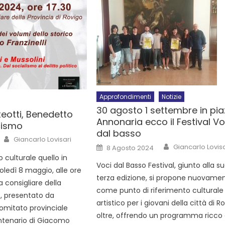
Approfondimenti
Notizie
30 agosto 1 settembre in pi
otti, Benedetto
Annonaria ecco il Festival Vo
cismo
dal basso
Giancarlo Lovisari
Giancarlo Lovisa
8 Agosto 2024
culturale quello in
Voci dal Basso Festival, giunto alla s
edì 8 maggio, alle ore
terza edizione, si propone nuovame
la consigliare della
come punto di riferimento culturale
o, presentato da
artistico per i giovani della città di R
Comitato provinciale
oltre, offrendo un programma ricco d
entenario di Giacomo