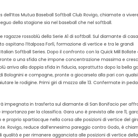
es dell’Itas Mutua Baseball Softball Club Rovigo, chiamate a viver
eguo della stagione sia nel baseball che nel softball.
agazze rossoblù della Serie A1 di softball. Sul diamante di casa 
o ospitano l’Italposa Forlì, formazione di vertice e tra le grandi
alian Softball Series. Dopo il confronto con la Quick Mill Bollate 
 fronte a una sfida che impone concentrazione massima e cresc
oblù arriva alla doppia sfida in fiducia, soprattutto dopo la bella g
 di Bolognini e compagne, pronte a giocarsela alla pari con qualsi
iutare le rodigine. Primi giri di mazza alle 13. Confermate in peda
sarà impegnata in trasferta sul diamante di San Bonifacio per aff
mportanza per la classifica. Gara uno è prevista alle ore 11, gar
e proprio spartiacque nella corsa alle posizioni di vertice del gir
nte. Rovigo, reduce dall’ennesimo pareggio contro Godo, è chia
 qualità e per rimanere agganciata alle posizioni di vertice della