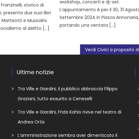
workshop, concerti e dj-set.
anzinelli, storico di
L’appuntamento è per il 30, 31 Agosto
, presenta due suoi libri
Settembre 2024 in Piazza Annonaria
: Matteotti e Mussolini.
portando una ventata […]
socialismo al delitto […]
Ultime notizie
Tra Ville e Giardini, il pubblico abbraccia Filippo
Graziani, tutto esaurito a Ceneselli
Tra Ville e Giardini, Frida Kahlo rivive nel teatro di
Andrea Ortis
L’amministrazione sembra aver dimenticato il