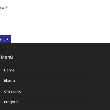
 e 1°
,
Verdi Civici a proposito del Pride a Rovigo in Piazza Matteotti
Menù
Home
Bluetu
Chi siamo
Progetti