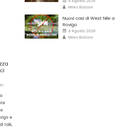
6 Agosto 2026
Mirko Bolzoni
Nuovi casi di West Nile a
Rovigo
6 Agosto 2026
Mirko Bolzoni
azza
ci
ri
ua
nte
 e
ovigo e
i talk,