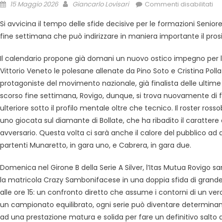
15 Maggio 2026
Giancarlo Lovisari
Commenti disabilitati
Si avvicina il tempo delle sfide decisive per le formazioni Senior
fine settimana che può indirizzare in maniera importante il prosi
Il calendario propone già domani un nuovo ostico impegno per le r
Vittorio Veneto le polesane allenate da Pino Soto e Cristina Pollat
protagoniste del movimento nazionale, già finalista delle ultime It
scorso fine settimana, Rovigo, dunque, si trova nuovamente di
ulteriore sotto il profilo mentale oltre che tecnico. Il roster ross
uno giocata sul diamante di Bollate, che ha ribadito il carattere
avversario. Questa volta ci sarà anche il calore del pubblico ad a
partenti Munaretto, in gara uno, e Cabrera, in gara due.
Domenica nel Girone B della Serie A Silver, l’Itas Mutua Rovigo 
la matricola Crazy Sambonifacese in una doppia sfida di grande i
alle ore 15: un confronto diretto che assume i contorni di un vero 
un campionato equilibrato, ogni serie può diventare determina
ad una prestazione matura e solida per fare un definitivo salto di