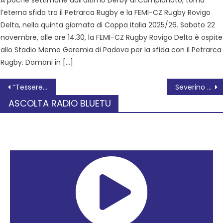
l’eterna sfida tra il Petrarca Rugby e la FEMI-CZ Rugby Rovigo
Delta, nella quinta giornata di Coppa Italia 2025/26. Sabato 22
novembre, alle ore 14.30, la FEMI-CZ Rugby Rovigo Delta è ospite
allo Stadio Memo Geremia di Padova per la sfida con il Petrarca
Rugby. Domani in […]
“Tessere di storia e paesaggio”: gli alunni della “D. Alighieri” raccontano San Martino di Venezze con un mosaico
Severino Bolognesi: uno dei Padri della Costituzione
ASCOLTA RADIO BLUETU