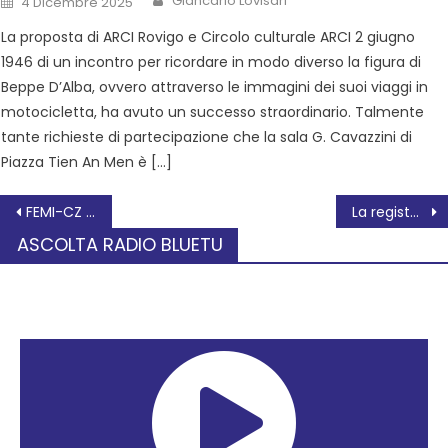
Giancarlo Lovisari
4 Dicembre 2025
La proposta di ARCI Rovigo e Circolo culturale ARCI 2 giugno
1946 di un incontro per ricordare in modo diverso la figura di
Beppe D’Alba, ovvero attraverso le immagini dei suoi viaggi in
motocicletta, ha avuto un successo straordinario. Talmente
tante richieste di partecipazione che la sala G. Cavazzini di
Piazza Tien An Men è […]
FEMI-CZ RRD: DOMANI LA SFIDA CONTRO L’HBS COLORNO
La regista rodigina Isabella Sandri torna a Rovigo con il film “Un confine incerto”
ASCOLTA RADIO BLUETU