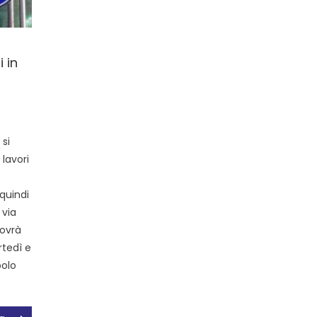
 in
si
 lavori
quindi
 via
dovrà
rtedì e
polo