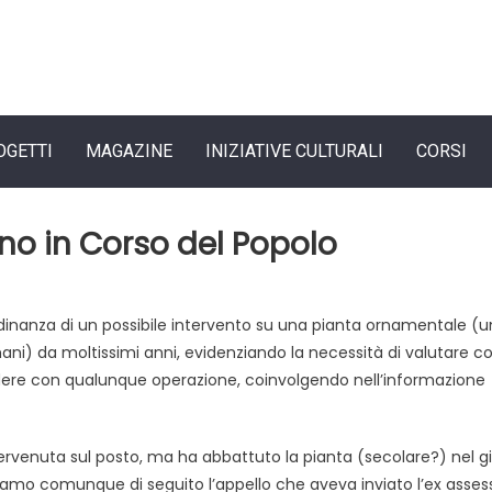
OGETTI
MAGAZINE
INIZIATIVE CULTURALI
CORSI
no in Corso del Popolo
dinanza di un possibile intervento su una pianta ornamentale (u
ani) da moltissimi anni, evidenziando la necessità di valutare co
edere con qualunque operazione, coinvolgendo nell’informazione
rvenuta sul posto, ma ha abbattuto la pianta (secolare?) nel gi
tiamo comunque di seguito l’appello che aveva inviato l’ex asses