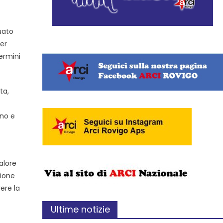
uato
per
ermini
ta,
gno e
alore
zione
ere la
Ultime notizie