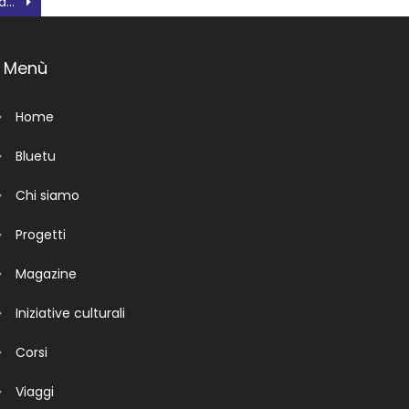
Concadirame per l’allargamento del cimitero deve ancora attendere
Menù
Home
Bluetu
Chi siamo
Progetti
Magazine
Iniziative culturali
Corsi
Viaggi