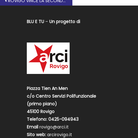
ROVIGO VINCE LA SECONDA GIORNATA DI COPPA ITALIA
BLU E TU
–
Un progetto di
Piazza Tien An Men
c/o Centro Servizi Polifunzionale
(primo piano)
45100 Rovigo
Telefono: 0425-094943
Email
rovigo@arci.it
Sito web:
arcirovigo.it