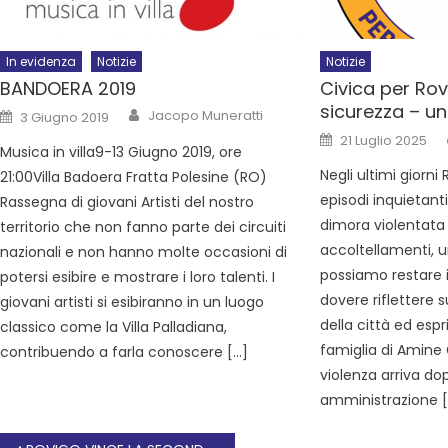
In evidenza
Notizie
Notizie
BANDOERA 2019
Civica per Rov
sicurezza – una
Jacopo Muneratti
3 Giugno 2019
21 Luglio 2025
Musica in villa9-13 Giugno 2019, ore
Negli ultimi giorni
21:00Villa Badoera Fratta Polesine (RO)
episodi inquietant
Rassegna di giovani Artisti del nostro
dimora violentata 
territorio che non fanno parte dei circuiti
accoltellamenti, u
nazionali e non hanno molte occasioni di
possiamo restare i
potersi esibire e mostrare i loro talenti. I
dovere riflettere s
giovani artisti si esibiranno in un luogo
della città ed esp
classico come la Villa Palladiana,
famiglia di Amine 
contribuendo a farla conoscere […]
violenza arriva do
amministrazione 