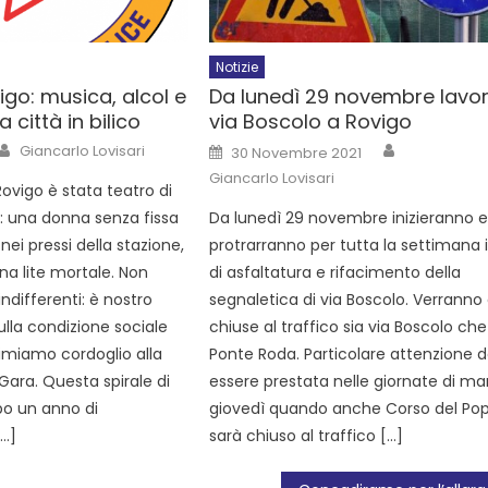
Notizie
igo: musica, alcol e
Da lunedì 29 novembre lavori
 città in bilico
via Boscolo a Rovigo
Giancarlo Lovisari
30 Novembre 2021
Giancarlo Lovisari
 Rovigo è stata teatro di
i: una donna senza fissa
Da lunedì 29 novembre inizieranno e 
nei pressi della stazione,
protrarranno per tutta la settimana i
na lite mortale. Non
di asfaltatura e rifacimento della
ndifferenti: è nostro
segnaletica di via Boscolo. Verranno 
ulla condizione sociale
chiuse al traffico sia via Boscolo che
rimiamo cordoglio alla
Ponte Roda. Particolare attenzione 
Gara. Questa spirale di
essere prestata nelle giornate di ma
po un anno di
giovedì quando anche Corso del Po
[…]
sarà chiuso al traffico […]