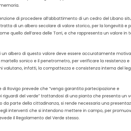
 memoria.
nzione di procedere all’abbattimento di un cedro del Libano sit
tratta di un albero secolare di valore storico, per la longevità e 
e quello dell’area delle Torri, e che rappresenta un valore in t
ità di un albero di questo valore deve essere accuratamente motiva
martello sonico e il penetrometro, per verificare la resistenza e
i valutano, infatti, la compattezza e consistenza interna del le
 di Rovigo prevede che “venga garantita partecipazione e
ei riguardi del verde” trattandosi di una pianta che presenta un v
o da parte della cittadinanza, si rende necessaria una presenta
e degli interventi che si intendono mettere in campo, per promuov
prevede il Regolamento del Verde stesso.