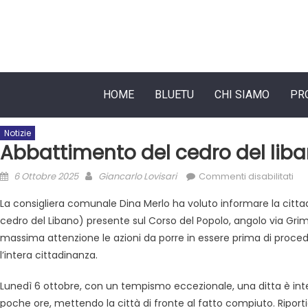
HOME
BLUETU
CHI SIAMO
PR
Notizie
Abbattimento del cedro del liba
6 Ottobre 2025
Giancarlo Lovisari
Commenti disabilitati
La consigliera comunale Dina Merlo ha voluto informare la citta
cedro del Libano) presente sul Corso del Popolo, angolo via Grim
massima attenzione le azioni da porre in essere prima di proc
l’intera cittadinanza.
Lunedì 6 ottobre, con un tempismo eccezionale, una ditta è inte
poche ore, mettendo la città di fronte al fatto compiuto. Ripor