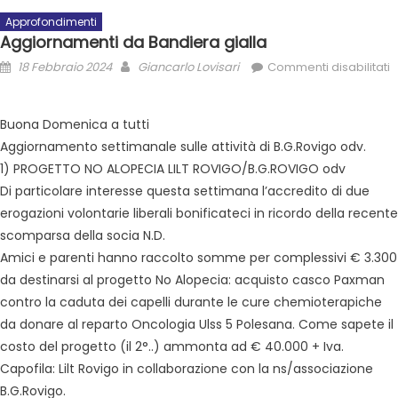
Approfondimenti
Aggiornamenti da Bandiera gialla
18 Febbraio 2024
Giancarlo Lovisari
Commenti disabilitati
Buona Domenica a tutti
Aggiornamento settimanale sulle attività di B.G.Rovigo odv.
1) PROGETTO NO ALOPECIA LILT ROVIGO/B.G.ROVIGO odv
Di particolare interesse questa settimana l’accredito di due
erogazioni volontarie liberali bonificateci in ricordo della recente
scomparsa della socia N.D.
Amici e parenti hanno raccolto somme per complessivi € 3.300
da destinarsi al progetto No Alopecia: acquisto casco Paxman
contro la caduta dei capelli durante le cure chemioterapiche
da donare al reparto Oncologia Ulss 5 Polesana. Come sapete il
costo del progetto (il 2°..) ammonta ad € 40.000 + Iva.
Capofila: Lilt Rovigo in collaborazione con la ns/associazione
B.G.Rovigo.