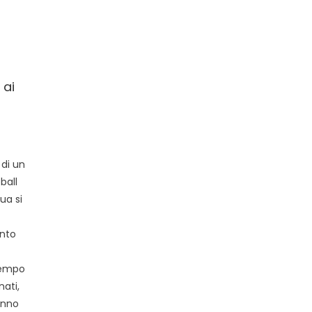
 ai
 di un
ball
ua si
anto
tempo
nati,
anno