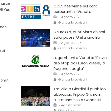
 nasce
CGIA interviene sul caro
ll You
carburanti in Veneto
8 Agosto 2026
Giancarlo Lovisari
ando
Sicurezza, punti vista diversi
sulla ipotesi Unità cinofila
8 Agosto 2026
Giancarlo Lovisari
tri
Legambiente Veneto: “Rinvio
allo stop agli Euro5 diesel, la
Regione sbaglia”
8 Agosto 2026
n
Giancarlo Lovisari
ionati
o
Tra Ville e Giardini, il pubblico
abbraccia Filippo Graziani,
tutto esaurito a Ceneselli
7 Agosto 2026
Mirko Bolzoni