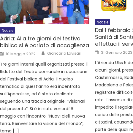
Notizie
Dal 1 febbraio
Notizie
Sanità di San
Adria: Alla tre giorni del festival
effettua il serv
biblico si è parlato di accoglienza
31 Gennaio 2023
Giancarlo Lovisari
10 Maggio 2022
L’Azienda Ulss 5 d
Tre giorni intensi quelli organizzati presso il
alcuni giorni, press
Ridotto del Teatro comunale in occasione
Castelmassa, Badi
del Festival biblico di Adria. Il nucleo
Maddalena e Poles
tematico di quest’anno era incentrato
registrate difficol
sull’Apocalisse, ed è stato declinato
rete. L’assenza di
seguendo una traccia originale: “Visionari
impedito il regola
del presente”. Si è iniziato venerdì 6
carico delle prest
maggio con l’incontro: “Nuovi cieli, nuova
cittadini, causand
terra. Reinventare la visione del mondo”,
parte delle quali 
tema […]