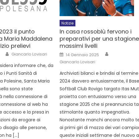
Notizie
 2023 il punto
In casa rossoblù fervono i
ta Maria Maddalena
preparativi per una stagione
izio prelievi
massimi livelli
Giancarlo Lovisari
14 Gennaio 2025
Giancarlo Lovisari
esidera informare che, da
o i Punti Sanità di
Archiviati bilanci e brindisi al termine
a Polesine, Santa Maria
2024 davvero entusiasmante, il Base
ella sono state
Softball Club Rovigo targato Itas Mut
tà nella connessione di
proietta con entusiasmo verso una
 connessione al web ha
stagione 2025 che si preannuncia t
re accesso e la presa in
stimolante quanto impegnativa.
azioni da erogare ai
Nonostante manchi ancora molto 
o disagio alle persone,
ai primi giri di mazza dei vari campio
non ha […]
queste iniziali settimane del nuovo 