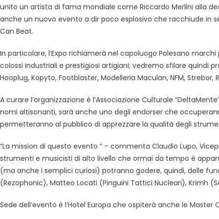
unito un artista di fama mondiale come Riccardo Merlini alla d
anche un nuovo evento a dir poco esplosivo che racchiude in sé 
Can Beat.
In particolare, l’Expo richiamerà nel capoluogo Polesano marchi 
colossi industriali e prestigiosi artigiani; vedremo sfilare quindi 
Hooplug, Kopyto, Footblaster, Modelleria Maculan, NFM, Strebor, R
A curare l’organizzazione è l’Associazione Culturale “DeltaMente”, 
nomi altisonanti, sarà anche uno degli endorser che occuperan
permetteranno al pubblico di apprezzare la qualità degli strumen
“La mission di questo evento ” – commenta Claudio Lupo, Vicepr
strumenti e musicisti di alto livello che ormai da tempo è appan
(ma anche i semplici curiosi) potranno godere, quindi, delle fu
(Rezophonic), Matteo Locati (Pinguini Tattici Nucleari), Krimh (
Sede dell’evento è l’Hotel Europa che ospiterà anche le Master C