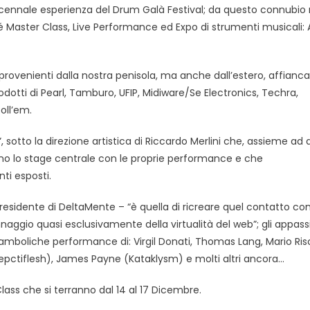
ecennale esperienza del Drum Galà Festival; da questo connubio
Master Class, Live Performance ed Expo di strumenti musicali: A
provenienti dalla nostra penisola, ma anche dall’estero, affianc
prodotti di Pearl, Tamburo, UFIP, Midiware/Se Electronics, Techra,
oll’em.
sotto la direzione artistica di Riccardo Merlini che, assieme ad al
no lo stage centrale con le proprie performance e che
ti esposti.
esidente di DeltaMente – “è quella di ricreare quel contatto co
naggio quasi esclusivamente della virtualità del web”; gli appass
namboliche performance di: Virgil Donati, Thomas Lang, Mario Ris
Sepctiflesh), James Payne (Kataklysm) e molti altri ancora…
lass che si terranno dal 14 al 17 Dicembre.