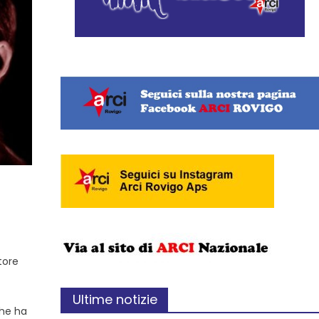
tore
Ultime notizie
che ha