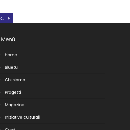
BrilleRo – una serata dedicata ai talenti dei giovani
Menù
Home
Bluetu
Chi siamo
Progetti
Magazine
Iniziative culturali
Corsi