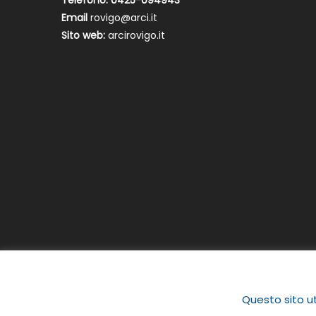
Telefono: 0425-094943
Email
rovigo@arci.it
Sito web:
arcirovigo.it
Questo sito ut
|
Newspaper Lite by
themecentury
.