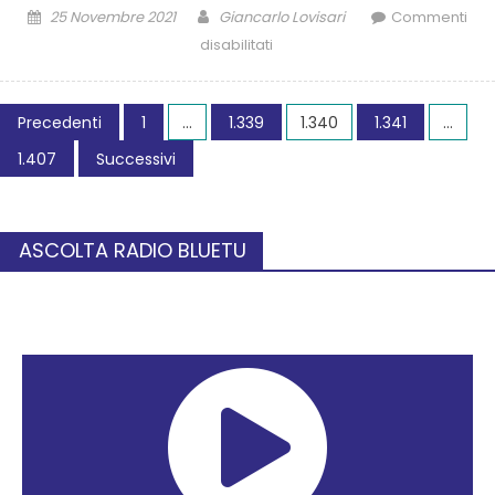
25 Novembre 2021
Giancarlo Lovisari
Commenti
disabilitati
Precedenti
1
…
1.339
1.340
1.341
…
1.407
Successivi
ASCOLTA RADIO BLUETU